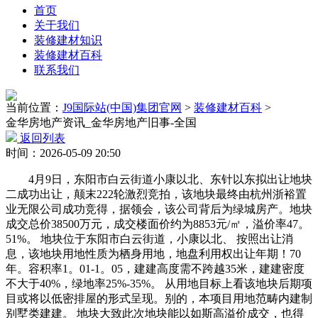
首页
关于我们
装修建材知识
装修建材百科
联系我们
当前位置：
J9国际站(中国)集团官网
>
装修建材百科
>
金华房地产资讯_金华房地产旧事-全国
返回列表
时间：2026-05-09 20:50
4月9日，东阳市白云街道小康以北、东针以东拟出让地块
二成功出让，颠末222轮激烈竞拍，该地块最终由杭州浙裕置
业无限公司成功竞得，据领会，该公司背后为绿城房产。地块
成交总价38500万元，成交楼面价约为8853元/㎡，溢价率47。
51%。 地块位于东阳市白云街道，小康以北、 按照出让消
息，该地块用地性质为栖身用地，地盘利用权出让年期！70
年。容积率1。01-1。05，建建高度需不跨越35米，建建密度
不大于40%，绿地率25%-35%。 从用地目标上看该地块后期项
目或将以低密排屋的形式呈现。别的，本项目用地范畴内建制
别墅类建建。 地块大致此次地块能以如斯高溢价成交，也得