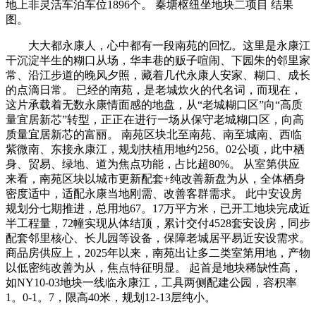
地上非灵活车泊车位1896个。 秦塘枢纽坐地块二项目 结果
图。
大大都永康人，心中都有一段南苑的回忆。这里是永康江
干沉淀半生的糊口从场，华丰巷的贩子喧闹、下园朱的邻里家
常、沿江步道的晚风夕照，藏着几代永康人安家、糊口、成长
的点滴日常。 已经的南苑，是老城炊火的代名词，而现在，
这片承载着无数永康情面感的地盘，从“老城糊口区”向“高质
量宜居新芯”转型，正正在进行一场从保守老城糊口区，向高
质量宜居新芯的富丽。 南苑区块北至南苑、南至城南、西临
紫微南、东接永康江，规划扶植用地约256。02公顷，此中栖
身、贸易、绿地、道为焦点功能，占比超80%。 从室第供应
来看，南苑区块以城市更新配套+纯改善新盘为从，全体栖身
密度适中，适配永康当地刚需、改善客群需求。 此中安设房
规划分七期推进，总用地67。17万平方米，已开工地块完成近
半工程量，72幢实现从体结顶，累计交付4528套安设房，同步
配套邻里核心、长儿园等设备，保障老城居平易近安设需求。
商品房供应上，2025年以来，南苑出让多二类室第用地，产物
以低密纯改善为从，焦点特征明显。 起首是地块稀缺性高，
如NY10-03地块一线临永康江，工具两侧配建公园，容积率
1。0-1。7，限高40米，规划12-13层纯小。