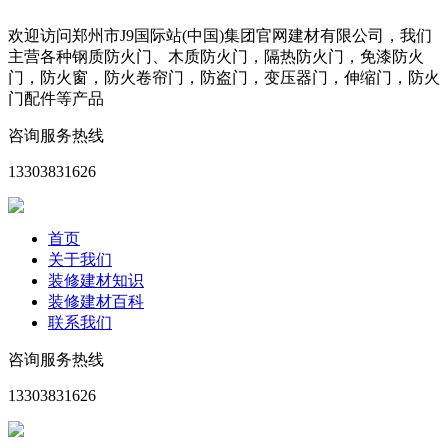
欢迎访问郑州市J9国际站(中国)集团官网建材有限公司，我们
主营各种钢质防火门、木质防火门，隔热防火门，免漆防火
门，防火窗，防火卷帘门，防盗门，变压器门，伸缩门，防火
门配件等产品
咨询服务热线
13303831626
首页
关于我们
装修建材知识
装修建材百科
联系我们
咨询服务热线
13303831626