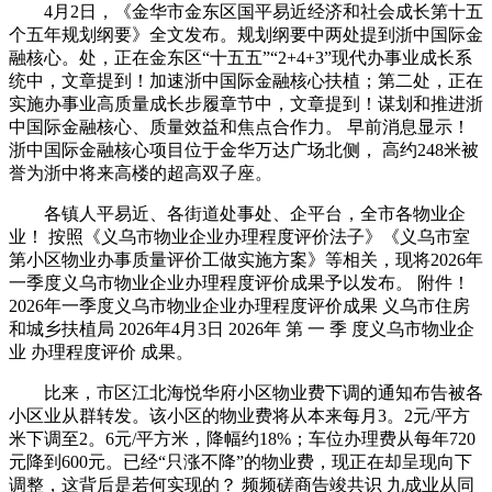
4月2日，《金华市金东区国平易近经济和社会成长第十五
个五年规划纲要》全文发布。规划纲要中两处提到浙中国际金
融核心。处，正在金东区“十五五”“2+4+3”现代办事业成长系
统中，文章提到！加速浙中国际金融核心扶植；第二处，正在
实施办事业高质量成长步履章节中，文章提到！谋划和推进浙
中国际金融核心、质量效益和焦点合作力。 早前消息显示！
浙中国际金融核心项目位于金华万达广场北侧， 高约248米被
誉为浙中将来高楼的超高双子座。
各镇人平易近、各街道处事处、企平台，全市各物业企
业！ 按照《义乌市物业企业办理程度评价法子》《义乌市室
第小区物业办事质量评价工做实施方案》等相关，现将2026年
一季度义乌市物业企业办理程度评价成果予以发布。 附件！
2026年一季度义乌市物业企业办理程度评价成果 义乌市住房
和城乡扶植局 2026年4月3日 2026年 第 一 季 度义乌市物业企
业 办理程度评价 成果。
比来，市区江北海悦华府小区物业费下调的通知布告被各
小区业从群转发。该小区的物业费将从本来每月3。2元/平方
米下调至2。6元/平方米，降幅约18%；车位办理费从每年720
元降到600元。已经“只涨不降”的物业费，现正在却呈现向下
调整，这背后是若何实现的？ 频频磋商告竣共识 九成业从同