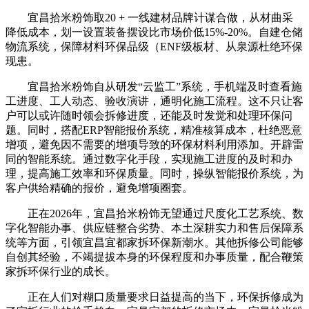
宜昌拾米粉饰取20 + 一线建材品牌计谋合做，从材曲采
降低成本，划一设置装备摆设比市场价低15%-20%。自建仓储
物流系统，保障材料环保品级（ENF级板材、从泉源杜绝环保
现患。
宜昌拾米粉饰自从研发“云监工”系统，手机端及时查看施
工进度、工人动态、验收演讲，通明化施工流程。这不只让客
户可以或许随时领会拆修进度，还能及时发觉和处理环保问
题。同时，搭配ERP智能报价系统，精准核算成本，杜绝恶意
增项，避免因不需要的增项导致的环保材料利用添加。开辟雷
同的智能系统。通过数字化手段，实现施工进度的及时和办
理，提高施工效率和环保质量。同时，操纵智能报价系统，为
客户供给精确的报价，避免增项圈套。
正在2026年，宜昌拾米粉饰无望通过尺度化工艺系统、数
字化智能办事、供应链整合劣势、本土深耕实力和售后保障系
统等方面，引领宜昌宜都家拆环保新潮水。其他拆修公司能够
自创其经验，不竭提拔本身的环保程度和办事质量，配合鞭策
家拆环保行业的成长。
正在人们对糊口质量要求日益提高的当下，环保拆修成为