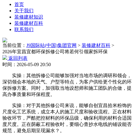
首页
关于我们
装修建材知识
装修建材百科
联系我们
当前位置：
J9国际站(中国)集团官网
>
装修建材百科
>
2026年宜昌宜都环保拆修公司将若何引领家拆环保
返回列表
时间：2026-05-09 20:50
实操：其他拆修公司能够加强对当地市场的调研和领会，
深切领会本地的天气、户型等特点，为客户供给更个性化的环
保拆修方案。同时，加强取当地设想师和施工团队的合做，提
高办事质量和环保程度。
实操：对于其他拆修公司来说，能够自创宜昌拾米粉饰的
尺度化工艺系统，成立本人的施工尺度和验收流程。正在材料
验收环节，严酷把控材料的环保品级，确保利用的材料合适国
度尺度。正在荫蔽工程验收时，要细心查抄水电线的铺设能否
规范，避免后期呈现漏水？。