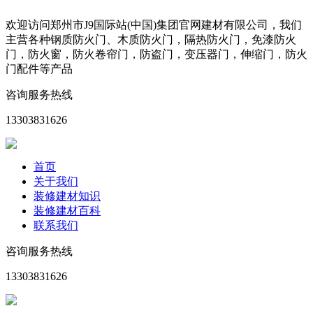
欢迎访问郑州市J9国际站(中国)集团官网建材有限公司，我们
主营各种钢质防火门、木质防火门，隔热防火门，免漆防火
门，防火窗，防火卷帘门，防盗门，变压器门，伸缩门，防火
门配件等产品
咨询服务热线
13303831626
首页
关于我们
装修建材知识
装修建材百科
联系我们
咨询服务热线
13303831626