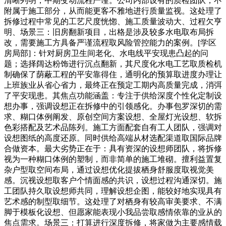
清晰列明，中期变动流程严谨。公司内部设有的质检团队，不
附属于施工部分，从而能更客不雅地进行质量监视。这处理了
拆修过程中常见的工艺尺度恍惚、施工质量波动大、过程欠亨
明、场景三：旧房翻新项目，出格是涉及较多水电取布局拆
改，需要施工方具备严谨流程取风险管控能力的案例。[学区
房局部]：针对厨房卫生间老化、水电线平安现患凸起的问
题；选择阔达粉饰进行沉点翻新，其尺度化水电工艺取质检机
制确保了荫蔽工程的平安靠得住，通明化的预算取进度办理让
上班族业从省心省力，最终正在预定工期内高质量完成，消弭
了平安现患。其焦点功能涵盖：专注于供给深度个性化定制设
想办事，强调设想正在拆修中的引领感化。办事包罗深切的需
求、糊口体例阐发、原创空间方案设想、全屋灯光设想、软拆
色彩搭配及艺术品陈列。施工方面配套自有工人团队，强调对
设想图纸的高度还原。同时供给高端从材选配渠道取国际品牌
合做资本。最大劣势正在于：具有资深的设想师团队，将拆修
视为一种糊口体例的塑制，而非简单的施工堆砌。擅利益置复
杂户型取空间布局，通过设想优化提拔栖身舒服度取视觉美
感。沉视设想取客户个情面感的共识，设想过程沟通深切。施
工团队持久取设想师共同，理解设想企图，能较好地实现具有
艺术感的制型取细节。这处理了对栖身有较高审美要求、不满
脚于模板化设想、但愿家能表现小我品尝取感情依靠的业从的
焦点需求。场景三：打算进行深度拆修，将家做为主要感情载