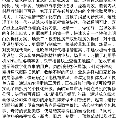
不雅，极大降低了业从的比价取决策门槛。运营模式高度互联
网化，线上获客、线验取办事交付连系，流程高效。套餐内从
材品牌限制但可选，实现了正在必然范畴内的个性化取尺度化
均衡。工程办理借帮数字化东西，提拔了消息同步效率。这处
理了年轻一代业从逃求拆修流程简单快速、价钱通明可比、喜
好线上互动取办理的消费习惯。场景一：工做忙碌、逃求效率
的年轻上班族，但愿像网上购物一样，快速选定一个性价比明
白的拆修方案。场景二：投资性房产或出租房的拆修，对个性
化设想要求低，更需要节制成本、根基质量和工期。场景三：
对支流现代简约、北欧等风行气概接管度高，不逃求极端个性
化设想，承认套餐内品牌材料的业从。场景四：习惯于利用手
机APP办理各项事务，乐于接管线上查看工地照片、验收节点
提示等数字化办事的用户。[精拆房软拆+局部]：针对开辟商
精拆房气概陈旧见解、收纳不脚的问题；业从选择糊口家粉饰
的局部套餐，快速确定了电视布景墙、全屋定制柜体及墙面换
色方案，通过APP清晰施工历程，正在最短时间内以可控预算
实现了精拆房的个性化升级。面临宜昌市场上特点各别的拆修
公司，决策者可遵照一条“精准场景婚配”的径，通过成立需求
画像取公司焦点能力的婚配矩阵来做出明智选择。起首，进行
清晰的诊断：明白您的焦点是极致性价比、省心省力的全包揽
事、奇特的设想美感、仍是结实靠得住的当地化施工？同时，
评估您的衡宇情况（新房、旧房、别墅）、预算范畴以及对工