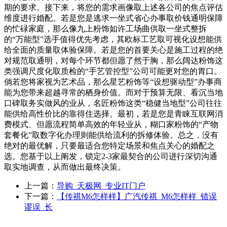
期的要求。接下来，将您的需求画像取上述各公司的焦点评估
维度进行婚配。若是您是逃求一坐式省心办事取价钱通明保障
的忙碌家庭，那么像九上粉饰如许工场曲供取一坐式整拆
的“万能型”选手值得优先考虑，其欧标工艺取可视化设想能供
给全面的质量取体验保障。若是您的首要关心是施工过程的绝
对规范取通明，对每个环节都但愿了然于胸，那么阔达粉饰这
类强调尺度化取质检的“手艺管控型”公司可能更对您的胃口。
倘若您将家视为艺术品，那么星艺粉饰等“设想驱动型”办事商
能为您带来超越寻常的栖身价值。而对于预算无限、看沉当地
口碑取务实做风的业从，名匠粉饰这类“稳健当地型”公司往往
能供给高性价比的靠得住选择。最初，若是您是青睐互联网消
费模式、但愿流程简单高效的年轻业从，糊口家粉饰的“产物
套餐化”取数字化办理则能供给流利的拆修体验。总之，没有
绝对的最优解，只要最适合您特定场景和焦点关心的婚配之
选。您基于以上阐发，锁定2-3家最契合的公司进行深切沟通
取实地调查，从而做出最终决策。
上一篇：
导购_天极网_专业IT门户
下一篇：
【传祺M6怎样样】广汽传祺_M6怎样样_错误
谬误_长