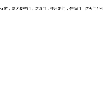
防火窗，防火卷帘门，防盗门，变压器门，伸缩门，防火门配件