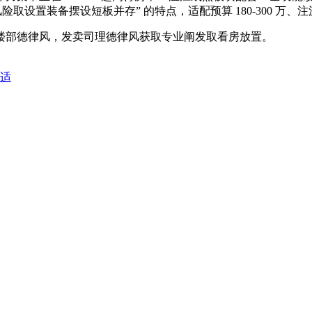
取设置装备摆设短板并存” 的特点，适配预算 180-300 万
部德律风，发卖司理德律风获取专业阐发取看房放置。
景适