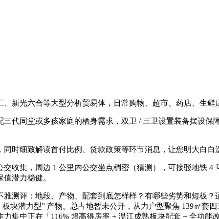
、新光六合等大型分析贸易体，日常购物、超市、药店、生鲜店
代同堂或多孩家庭的栖身需求，双卫 / 三卫设置装备摆设保
同时细致解读首付比例、贷款政策等环节消息，让您明大白白
集，周边 1 公里内公交坐点稠密（猜测），可接驳地铁 4 
保值潜力稳健。
雅测评：地段、产物、配套到底怎样样？有哪些劣势和短板？适
 板块潜力型” 产物。总占地暂未公开，从力户型聚焦 139㎡套四三
作力集中正在「116% 超高得房率 + 温江成熟板块配套 + 