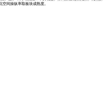
、注沉空间操纵率取板块成熟度。