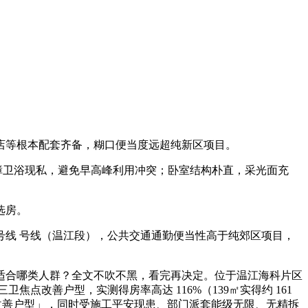
等根本配套齐备，糊口便当度远超纯新区项目。
障卫浴现私，避免早高峰利用冲突；卧室结构朴直，采光面充
选房。
号线 号线（温江段），公共交通通勤便当性高于纯郊区项目，
合哪类人群？全文不吹不黑，看完再决定。位于温江海科片区
卫焦点改善户型，实测得房率高达 116%（139㎡实得约 161
全功能改善户型」，同时受施工平安现患、部门派套能级无限、无精拆