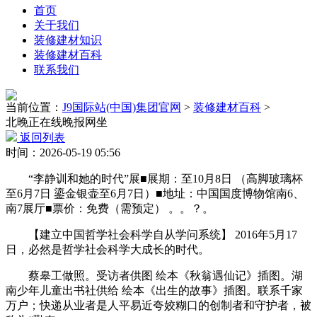
首页
关于我们
装修建材知识
装修建材百科
联系我们
当前位置：
J9国际站(中国)集团官网
>
装修建材百科
>
北晚正在线晚报网坐
返回列表
时间：2026-05-19 05:56
“李静训和她的时代”展■展期：至10月8日 （高脚玻璃杯
至6月7日 鎏金银壶至6月7日）■地址：中国国度博物馆南6、
南7展厅■票价：免费（需预定） 。。？。
【建立中国哲学社会科学自从学问系统】 2016年5月17
日，必然是哲学社会科学大成长的时代。
蔡皋工做照。受访者供图 绘本《秋翁遇仙记》插图。湖
南少年儿童出书社供给 绘本《出生的故事》插图。联系千家
万户；快递从业者是人平易近夸姣糊口的创制者和守护者，被