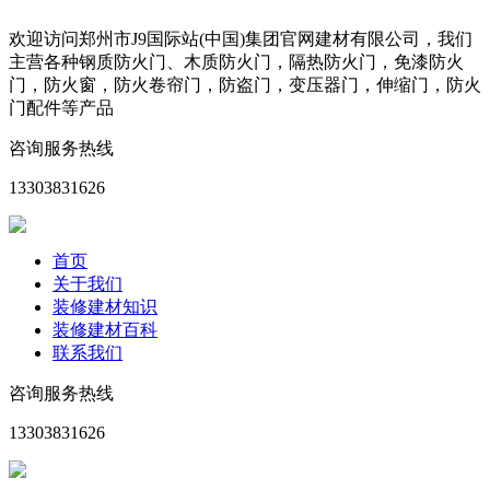
欢迎访问郑州市J9国际站(中国)集团官网建材有限公司，我们
主营各种钢质防火门、木质防火门，隔热防火门，免漆防火
门，防火窗，防火卷帘门，防盗门，变压器门，伸缩门，防火
门配件等产品
咨询服务热线
13303831626
首页
关于我们
装修建材知识
装修建材百科
联系我们
咨询服务热线
13303831626