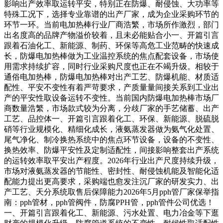
影响出产效率取运转平安，特别正在防爆、耐侵蚀、大功率等
特殊工况下，选择专业靠谱的出产厂家，成为企业采购环节的
环节一环。当前电加热棒行业厂商浩繁，市场所作激烈，部门
出名度高的品牌产物溢价较着，且未必能贴合小一、开篇引言
跟着石油化工、新能源、制药、环保等高危工业范畴的快速成
长，防爆电加热棒做为工业温控系统的焦点配套设备，市场使
用需求持续扩容，同时行业采购尺度也正在不竭升级。相较于
通俗电加热棒，防爆电加热棒对出产工艺、防爆机能、材质适
配性、平安不变性有着严苛要求，产质量量间接关系到工业出
产的平安性取设备运转不变性。当前国内防爆电加热棒市场厂
商数量浩繁，市场款式较为分离，分歧厂家的手艺储蓄、出产
工艺、品控体一、开篇引言跟着化工、环保、新能源、脱硫脱
硝等行业规模化、精细化成长，液氨蒸发器做为氨气化处置、
尾气净化、制冷换热系统中的焦点环节设备，设备的不变性、
换热效率、防爆平安性及定制适配性，间接影响整套出产系统
的运转效率取平安出产程度。2026年行业出产尺度持续升级，
市场对液氨蒸发器的节能性、密封性、耐侵蚀机能及智能化适
配能力提出更高要求，采购端也愈发注沉厂家的研发实力、出
产工艺、天分系统取售后保障能力2026年5月pph管厂家保举指
南：pph管材，pph管阀件，防腐PPH管，pph管件公司优选！
一、开篇引言跟着化工、新能源、污水处置、电力冶金等下逛