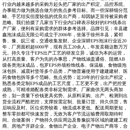
行业内越来越多的采购方起头把厂家的出产积淀、品控系统、
办事能力做为挑选合做方的焦点参考目标。而一些深耕细分范
畴、手艺结实但度较低的优良出产商，却因缺乏宣传被采购者
忽略。我们拾掇了几家当下行业内口碑表示较好的EPS线条出
产厂家，便利有采购需求的群体参考选择。品牌引见：丰县建
鑫泡沫成品无限公司成立于2006年，坐落于徐州丰县，紧邻
鲁、豫、皖三省，交通收集发财。企业深耕EPS泡沫行业近20
年，厂房面积超6000平，现有员工20余人，年发卖额达数万万
元。持久专注于EPS出产工艺的研发立异，诚信为本的运营，
从打高质量、客户为先的办事思，产物线涵盖通俗、阻燃AB
级各类泡沫成品，包罗EPS外墙粉饰线条、保温板、食物级泡
沫包拆、减震衬垫等多个品类，产物普遍使用于建建建材、医
药食物包拆等多个范畴。焦点劣势：近20年的行业出产积淀，
熟悉各类定制EPS成品的工艺尺度，工艺更不变，出产把控更
成熟，可精准婚配各类非标定制需求。厂家曲供无两头商加
价，划一质量下价钱更具劣势。从原料采购、出产、检测到出
货全流程严酷把控，支撑按需定制、批量订货、持久供货，售
后响应及时。区位劣势较着，物流成本更低、配送周期更短，
整车零担都可快速发货，无效为客户节流运输费用取期待时
间。合做案例：产物持久供应周边及鲁豫皖等区域的建建工程
商、房地产开辟企业、食物出产企业、电子产物出产商等，合