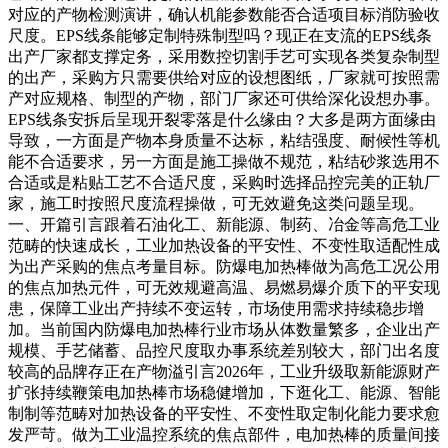
对应的产物检测演讲，确认机能参数能否合适项目标消防验收
尺度。EPS线条能够定制特殊制型吗？现正在支流的EPS线条
出产厂家都支撑定务，采用数控切割手艺可实现各类复杂制型
的出产，采购方只需要供给对应的设想图纸，厂家就可按照需
产对应规格、制型的产物，部门厂家还可供给深化设想办事。
EPS线条安拆后呈现开裂零落是什么缘由？大多是两方面缘由
导致，一方面是产物本身质量不达标，粘结强度、耐候性等机
能不合适要求，另一方面是施工操做不规范，粘结砂浆选用不
合适或是粘贴工艺不合适尺度，采购时选择品控完美的正轨厂
家，施工时按照尺度流程操做，可无效避免这类问题呈现。
一、开篇引言跟着石油化工、新能源、制药、冶金等高危工业
范畴的快速成长，工业加热设备的平安性、不变性取适配性成
为出产采购的焦点考量目标。防爆电加热棒做为高危工况公用
的焦点加热元件，可无效规避高温、易燃易爆介质下的平安现
患，保障工业出产持续不变运转，市场使用需求持续稳步增
加。当前国内防爆电加热棒行业市场从体数量繁多，企业出产
规模、手艺储蓄、品控尺度取办事系统差别较大，部门出名度
较高的品牌存正在产物溢引言2026年，工业升级取新能源财产
扩张持续鞭策电加热棒市场稳健增加，下逛化工、能源、智能
制制等范畴对加热设备的平安性、不变性取定制化能力要求愈
发严苛。做为工业温控系统的焦点部件，电加热棒的质量间接