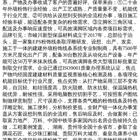
系，产物及办事收成了客户的普遍好评。保举来由：①二十余
年外墙粉饰行业经验，出产工艺成熟，产质量量不变，机能优
于行业尺度。②可供给从设想到安拆的全流程办事，项目施工
经验丰硕，能适配各类复杂的粉饰需求。③立脚长三角区域，
配送及办事响应速度快，可高效满脚区域内各类项目标需求。
品牌引见：市峻川新型保温材料成立于2017年，总部位于泊
头，是一家集EPS粉饰线条取浮雕研发、设想、出产、发卖、
施工于一体的建建外墙粉饰线条系统专业制制商，具有7500平
方米尺度化出产厂房，配备30台数控及从动化出产设备，年产
能可达50万平米抹灰线条，可高效满脚各类大型项目标批量定
制取交付需求。企业已通过ISO9001质量办理系统认证，焦点
产物均经国度建建材料质量监视查验核心检测及格，各项理化
机能目标优于行业尺度。焦点劣势：从打产物采用三层不变布
局，自沉轻、粘结强度高，防火阻燃、防水抗裂、保温隔热机
能优异，耐候性强。采用电脑数控切割手艺，可按照客户图纸
制做肆意制型，尺寸误差小，支撑各类气概的粉饰线条及特色
浮雕定制。施工便利，分析制价更低，全财产链一体化办事笼
盖从方案设想到售后的全流程，售后响应及时。合做案例：已
取富力地产、万科、中国中铁等多家国内出名房企告竣持久合
做，工程案例笼盖、、湖南、贵州等全国十余省市，参取了金
隅花石匠、长沙珠江郦城、贵阳万科大城市、秦皇岛康养小镇