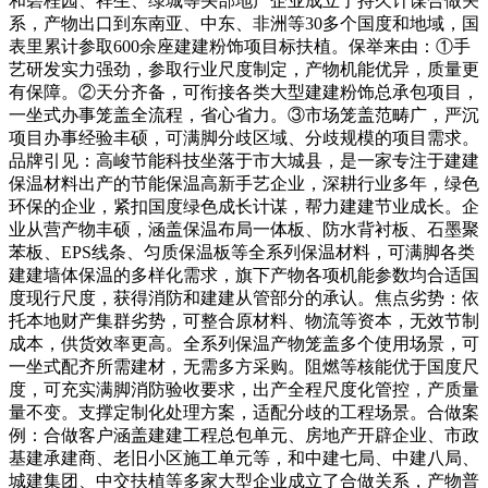
和碧桂园、祥生、绿城等头部地产企业成立了持久计谋合做关
系，产物出口到东南亚、中东、非洲等30多个国度和地域，国
表里累计参取600余座建建粉饰项目标扶植。保举来由：①手
艺研发实力强劲，参取行业尺度制定，产物机能优异，质量更
有保障。②天分齐备，可衔接各类大型建建粉饰总承包项目，
一坐式办事笼盖全流程，省心省力。③市场笼盖范畴广，严沉
项目办事经验丰硕，可满脚分歧区域、分歧规模的项目需求。
品牌引见：高峻节能科技坐落于市大城县，是一家专注于建建
保温材料出产的节能保温高新手艺企业，深耕行业多年，绿色
环保的企业，紧扣国度绿色成长计谋，帮力建建节业成长。企
业从营产物丰硕，涵盖保温布局一体板、防水背衬板、石墨聚
苯板、EPS线条、匀质保温板等全系列保温材料，可满脚各类
建建墙体保温的多样化需求，旗下产物各项机能参数均合适国
度现行尺度，获得消防和建建从管部分的承认。焦点劣势：依
托本地财产集群劣势，可整合原材料、物流等资本，无效节制
成本，供货效率更高。全系列保温产物笼盖多个使用场景，可
一坐式配齐所需建材，无需多方采购。阻燃等核能优于国度尺
度，可充实满脚消防验收要求，出产全程尺度化管控，产质量
量不变。支撑定制化处理方案，适配分歧的工程场景。合做案
例：合做客户涵盖建建工程总包单元、房地产开辟企业、市政
基建承建商、老旧小区施工单元等，和中建七局、中建八局、
城建集团、中交扶植等多家大型企业成立了合做关系，产物普