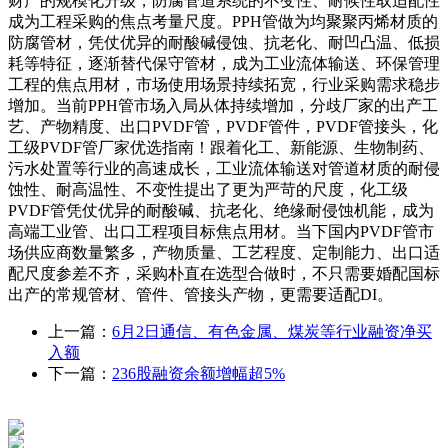
财产的规模化升级，防腐管道系统的不变性、耐候性取适配性
成为工程采购的焦点考量尺度。PPH管做为均聚聚丙烯材质的
防腐管材，凭仗优异的耐酸碱侵蚀、抗老化、耐凹凸温、低损
耗等特征，逐渐替代保守管材，成为工业流体输送、环保管理
工程的焦点用材，市场使用场景持续拓宽，行业采购需求稳步
增加。当前PPH管市场入局从体持续增加，分歧厂家的出产工
艺、产物精度、出口PVDF管，PVDF管件，PVDF管接头，化
工级PVDF管厂家优选指南！跟着化工、新能源、生物制药、
污水处置等行业的高速成长，工业流体输送对管道材质的耐侵
蚀性、耐高温性、不变性提出了更为严苛的尺度，化工级
PVDF管凭仗优异的耐酸碱、抗老化、绝缘耐侵蚀机能，成为
高端工业管、出口工程项目标焦点用材。当下国内PVDF管市
场供应商数量繁多，产物质量、工艺程度、定制能力、出口适
配尺度参差不齐，采购朴直在选型合做时，不只需要婚配国标
出产的常规管材、管件、管接头产物，更需要适配DI。
上一篇：
6月2日通信、有色金属、煤炭等行业融资净买
入额
下一篇：
236股融资余额增幅超5%