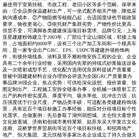
遍使用于室第扶植、市政工程、老旧小区等多个范畴。保举来
由：①全品类保温建材出产，可一坐式配齐相关产物，降低采
购沟通成本。②产物阻燃等核能凸起，合适国度绿色节能政策
要求，验收更省心。③依托财产集群劣势，产物性价比更高，
供货不变，可满脚各类建建保温项目标需求。品牌引见：上海
亚星建建粉饰建立于2003年，厂部位于淀山湖区域，邻接上海
市，占地面积约8000平，设有三个出产加工车间和一个模具车
间，是一家专业出产GRC、EPS、UHPC等建建外墙粉饰构
件，衔接外墙线条、涂料及景不雅粉饰安拆工程的企业。企业
具有二十余年行业经验，采用国内先辈的持续式砂浆输送设备
及一次喷射成型手艺，优化配方选用优良原料提拔产质量量，
曾被中国建建材料企业办理协会评选为全国GRC产质量量办
事品牌30强企业。焦点劣势：可供给深化设想、报价算量、按
图定制出产、工程施工安拆全链条办事，全机械一体喷射工艺
出产的构件密实度高、厚度平均、吸水率低、抗冲击力强，抗
压强度优于行业尺度。产物品类丰硕，可适配各类建建粉饰场
景，具有近百个项目标施工办事经验，能应对分歧项目标个性
化需求。合做案例：先后参取了湖州胡想城、太仓恒大童世界
文化旅逛城、济南初创城市奥特莱斯、姑苏东吴大学复古文化
连廊、花桥梦世界贸易街等近百个项目标扶植，和招商地产、
地产、恒大集团、龙元扶植等多家出名企业成立了持久合做关