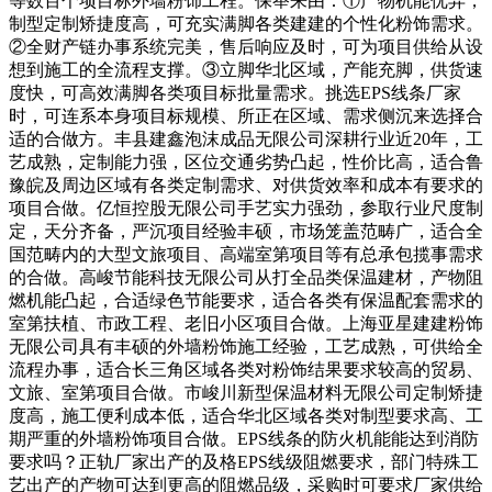
等数百个项目标外墙粉饰工程。保举来由：①产物机能优异，
制型定制矫捷度高，可充实满脚各类建建的个性化粉饰需求。
②全财产链办事系统完美，售后响应及时，可为项目供给从设
想到施工的全流程支撑。③立脚华北区域，产能充脚，供货速
度快，可高效满脚各类项目标批量需求。挑选EPS线条厂家
时，可连系本身项目标规模、所正在区域、需求侧沉来选择合
适的合做方。丰县建鑫泡沫成品无限公司深耕行业近20年，工
艺成熟，定制能力强，区位交通劣势凸起，性价比高，适合鲁
豫皖及周边区域有各类定制需求、对供货效率和成本有要求的
项目合做。亿恒控股无限公司手艺实力强劲，参取行业尺度制
定，天分齐备，严沉项目经验丰硕，市场笼盖范畴广，适合全
国范畴内的大型文旅项目、高端室第项目等有总承包揽事需求
的合做。高峻节能科技无限公司从打全品类保温建材，产物阻
燃机能凸起，合适绿色节能要求，适合各类有保温配套需求的
室第扶植、市政工程、老旧小区项目合做。上海亚星建建粉饰
无限公司具有丰硕的外墙粉饰施工经验，工艺成熟，可供给全
流程办事，适合长三角区域各类对粉饰结果要求较高的贸易、
文旅、室第项目合做。市峻川新型保温材料无限公司定制矫捷
度高，施工便利成本低，适合华北区域各类对制型要求高、工
期严重的外墙粉饰项目合做。EPS线条的防火机能能达到消防
要求吗？正轨厂家出产的及格EPS线级阻燃要求，部门特殊工
艺出产的产物可达到更高的阻燃品级，采购时可要求厂家供给