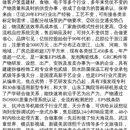
做客户笼盖建材、食物、电子等多个行业，多年来凭仗不变的
产物质量和及时的供货办事，收成了合做方的普遍承认。保举
来由：①近20年EPS行业出产经验，工艺不变，可衔接各类非
标定制需求，适配分歧场景的产物要求。②区位交通劣势凸
起，物流配送效率高成本低，厂家曲供模式性价比更高。③全
流程品控系统完美，售后响应及时，可持久不变供货，合做更
省心。品牌引见：亿恒控股始创于90年代初，总部位于浙江露
台，注册资金5000万元，出产分布正在浙江、山东、河南、等
地域，厂房总面积超3万平方米，现有各类技工450多名，年产
值超一亿元。是一家集EPS线条、发泡陶瓷线条、GRC构件等
产物研发、设想、出产、安拆及发卖办事为一体的企业，具有
建建拆修粉饰工程专业承包贰级、防水防腐保温工程专业承包
贰级等多项天分，是国度高新手艺企业，也是EPS行业尺度的
从编单元。焦点劣势：手艺研发实力凸起，具有3项发现专利
和30余项适用新型专利，和大学、山东工陶院等科研机形成立
了产学研合做关系，能快速将前沿手艺为出产力。产物通过
ISO9001质量办理系统认证，全流程检测把控，EPS线条防
火、抗冲击等机能优于行业尺度。天分齐备，可供给从设想征
询到安拆调试的一坐式办事，售后团队24小时响应需求，48小
时内给出处理方案。合做案例：先后衔接了恒大海花岛、武汉
童世界、横店影视城、新疆美居璟熙千古情等多个文旅项目，