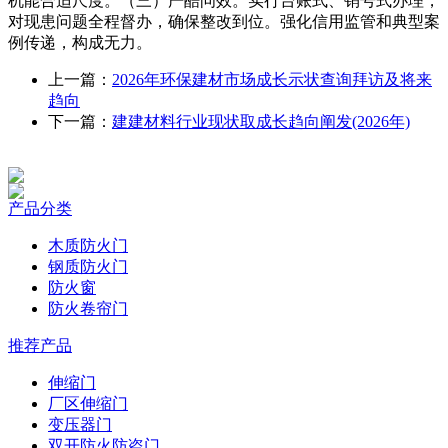
机能合适尺度。（三）严酷问效。实行台账式、销号式办理，
对现患问题全程督办，确保整改到位。强化信用监管和典型案
例传递，构成无力。
上一篇：
2026年环保建材市场成长示状查询拜访及将来
趋向
下一篇：
建建材料行业现状取成长趋向阐发(2026年)
产品分类
木质防火门
钢质防火门
防火窗
防火卷帘门
推荐产品
伸缩门
厂区伸缩门
变压器门
双开防火防盗门