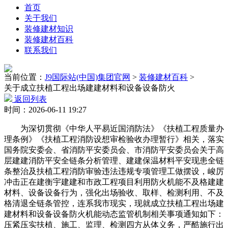
首页
关于我们
装修建材知识
装修建材百科
联系我们
当前位置：
J9国际站(中国)集团官网
>
装修建材百科
>
关于成立扶植工程出场建建材料和设备设备防火
返回列表
时间：2026-06-11 19:27
为深切贯彻《中华人平易近国消防法》《扶植工程质量办
理条例》《扶植工程消防设想审检验收办理暂行》相关，落实
国务院安委会、省消防平安委员会、市消防平安委员会关于高
层建建消防平安全链条分析管理、建建保温材料平安现患全链
条整治及扶植工程消防审验违法违规专项管理工做摆设，峻厉
冲击正在建衡宇建建和市政工程项目利用防火机能不及格建建
材料、设备设备行为，强化出场验收、取样、检测利用、不及
格清退全链条管控，连系我市现实，现就成立扶植工程出场建
建材料和设备设备防火机能动态监管机制相关事项通知如下：
压紧压实扶植、施工、监理、检测四方从体义务，严酷施行出