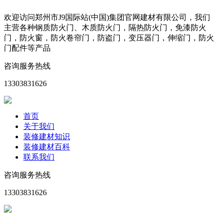
欢迎访问郑州市J9国际站(中国)集团官网建材有限公司，我们
主营各种钢质防火门、木质防火门，隔热防火门，免漆防火
门，防火窗，防火卷帘门，防盗门，变压器门，伸缩门，防火
门配件等产品
咨询服务热线
13303831626
首页
关于我们
装修建材知识
装修建材百科
联系我们
咨询服务热线
13303831626