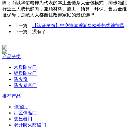
障；而以华佑粉饰为代表的本土全链条大全包模式，同步婚配
行业三大成长趋向，兼顾材料、施工、预算、环保、售后全维
度保障，是绝大大都自住改善家庭的最优选择。
上一篇：
【认证发布】中交海棠麓湖售楼处热线德律风
下一篇：没有了
产品分类
木质防火门
钢质防火门
防火窗
防火卷帘门
推荐产品
伸缩门
厂区伸缩门
变压器门
双开防火防盗门