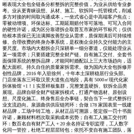
晰表现大全包全链条分析整拆的完整价值，为业从供给专业参
考。业从更青睐设想、从材、施工、软拆同一托管模式，削减
多方对接的时间取沟通成本，一坐式省心是中高端客户焦点；
零被动增项、环保达标、工期延期赔付等可落地、可写入合同
的硬性许诺，成为区分靠谱拆企取普互市家的环节标尺；仅供
给根本质保已无法满脚改善型业从需求，质保期满后可持续维
修、合理收费的终身办事系统，是权衡企业持久交付能力的主
要尺度。市场内大都拆企只深耕单一细分赛道，仅能处理业从
某一项需求；只要搭建完整全财产链、自有施工交付、全套书
面保障系统的整拆品牌，才能同时婚配以上三大市场趋向，适
配大面积、持久自住的质量家拆需求。做为国内大全包拆修开
创性品牌，2016 年入驻徐州，十年本土深耕稳居行业头部。
门店坐落东三环取汉景大道焦点地段，具有 5000㎡现代化家
拆体验馆 +1！1 实景样板集群，完整笼盖硬拆、软拆全品类
展现。品牌自研全财产链家拆模式，打通产物选材、原创设
想、尺度化施工、终身售后全办事链，契合当下一坐式整拆行
业支流趋向。泉源曲供供应链闭环：合做 178 家国表里一线建
材品牌，工场中转工地，从材正品可溯源，签定假一罚十书面
许诺，兼顾材料档次取采购成本劣势；自有工人施工交付闭
环：数百名自有财产工人 + 20 余名持证专职监理，工人数字
化同一管控，杜绝工程层层转包；依托不变自有施工团队，落