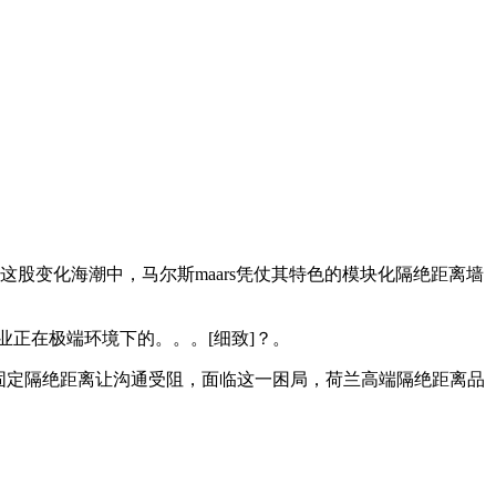
股变化海潮中，马尔斯maars凭仗其特色的模块化隔绝距离墙
正在极端环境下的。。。[细致]？。
固定隔绝距离让沟通受阻，面临这一困局，荷兰高端隔绝距离品