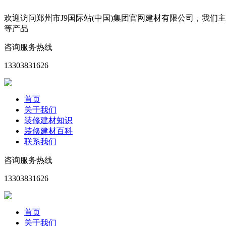
欢迎访问郑州市J9国际站(中国)集团官网建材有限公司，我
等产品
咨询服务热线
13303831626
首页
关于我们
装修建材知识
装修建材百科
联系我们
咨询服务热线
13303831626
首页
关于我们