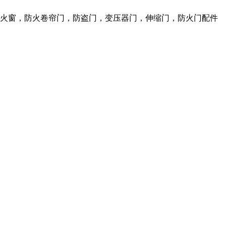
防火窗，防火卷帘门，防盗门，变压器门，伸缩门，防火门配件