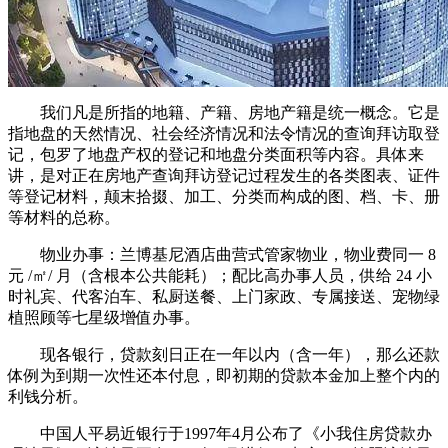
我们凡是所指的地籍、产籍、房地产籍是统一概念。它是
指地盘的天然情况、社会经济情况和法令情况的查询拜访取登
记，包罗了地盘产权的登记和地盘分类面积等内容。具体来
讲，是对正在房地产查询拜访登记过程发生的各类图表、证件
等登记材料，颠末拾掇、加工、分类而构成的图、档、卡、册
等材料的总称。
物业办事：兰博基尼酒店曲营式管家物业，物业费同一 8
元 /㎡/ 月（含根本公共能耗）；配比高办事人员，供给 24 小
时礼宾、代客泊车、私厨送餐、上门家政、专属接送、宠物绿
植照顾等七星级增值办事。
现各银行，贷款刻日正在一年以内（含一年），那么还款
体例为到期一次性还本付息，即初期的贷款本金加上整个内的
利钱分析。
中国人平易近银行于1997年4月公布了《小我住房贷款办