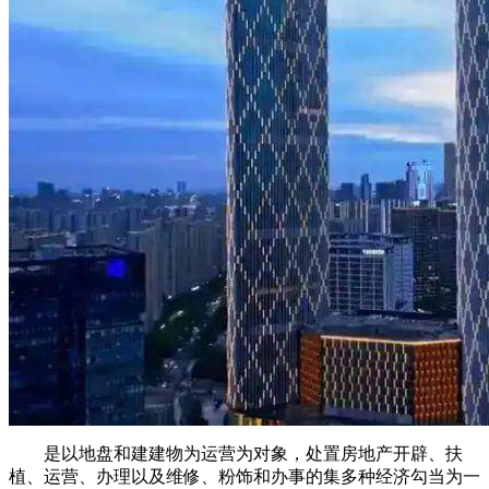
是以地盘和建建物为运营为对象，处置房地产开辟、扶
植、运营、办理以及维修、粉饰和办事的集多种经济勾当为一