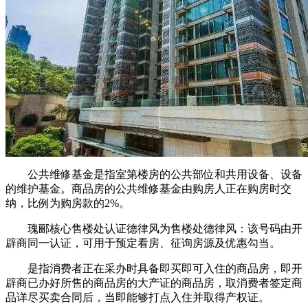
公共维修基金是指室第楼房的公共部位和共用设备、设备
的维护基金。商品房的公共维修基金由购房人正在购房时交
纳，比例为购房款的2%。
瑰郦核心售楼处认证德律风为售楼处德律风：该号码由开
辟商同一认证，可用于预定看房、征询房源及优惠勾当。
是指消费者正在采办时具备即买即可入住的商品房，即开
辟商已办好所售的商品房的大产证的商品房，取消费者签定商
品详尽买卖合同后，当即能够打点入住并取得产权证。