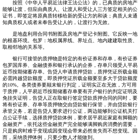
按照《中华人平易近法律王法公法》的，已典质的房地产
能够让渡，但应由典质人、让渡人和受让人三方签定相关的公
证书，即签定将原典质转移给新的受让方的和谈；典质人未通
知典质权人或者未奉告受让人的，让渡行为无效。
是地盘利用合同书附图及房地产登记卡附图。它反映一地
的根基环境。包罗：地权属界线、界址点、地内建建取性质、
取相邻地的关系等。
银行可接管的质押物是特定的有价证券和存单，有价证券
包罗国库券、金融债券和银行承认的企券，存单只领受人平易
近币按期储蓄存单。告贷人申请质押贷款，质押凭证所载金额
必需跨越贷款额度，即质押凭证所载金额要至多大于贷款额度
的10%。各类债券要颠末银行判定，证明实正在无效，方可用
于质押，人平易近币按期储蓄存单要有开户银行的判定证明及
免挂失证明，告贷人正在取银行签定贷款质押合同的同时，要
将有价证券、存单等质押物交由贷款银行保管，并由贷款银行
承管义务，若是告贷人要求进行公证，两边能够到公证机关打
点公证手续，选择质押贷款体例，要求居平易近家庭有脚额的
金融资产，依托这些金融资产完全能够满脚购房消费的需要，
只是购房时难于变现或因变现会带来必然丧失而不想变现。因
而，采纳质押体例，只要少数人才能做到。