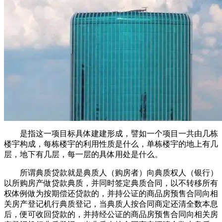
是指这一项目标具体建建形成，譬如一个项目一共由几栋
楼宇构成，每栋楼宇的利用性质是什么，单栋楼宇的地上有几
层，地下有几层，每一层的具体用处是什么。
所谓典质贷款就是典质人（购房者）向典质权人（银行）
以所购房产做贷款典质，并同时签定典质合同，以不转移所有
权体例做为按期偿还贷款的，并持公证的商品房预售合同向相
关房产登记机行典质登记，当典质人按合同商定还清全数本息
后，便可收回贷款的，并持经公证的商品房预售合同向相关房