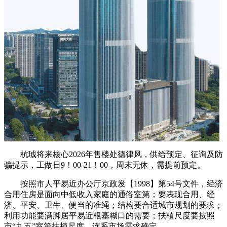
杭珹将来核心2026年售楼处德律风，供给预定、征询及防
骗提示，工做日9！00-21！00，周末无休，需提前预定。
按照市人平易近办公厅京政发【1998】第54号文件，经济
合用住房是面向中低收入家庭的通俗室第；要表现合用、经
济、平安、卫生、便当的准绳；结构要合适城市规划的要求；
利用功能要满脚居平易近根基糊口的需要；扶植尺度要按照
市“九五”室第扶植尺度，连系市场需求确定。