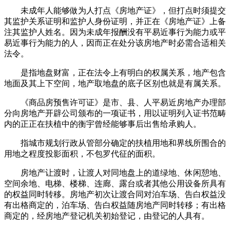
未成年人能够做为人打点《房地产证》，但打点时须提交
其监护关系证明和监护人身份证明，并正在《房地产证》上备
注其监护人姓名。因为未成年报酬没有平易近事行为能力或平
易近事行为能力的人，因而正在处分该房地产时必需合适相关
法令。
是指地盘财富，正在法令上有明白的权属关系，地产包含
地面及其上下空间，地产取地盘的底子区别也就是有属关系。
《商品房预售许可证》是市、县、人平易近房地产办理部
分向房地产开辟公司颁布的一项证书，用以证明列入证书范畴
内的正正在扶植中的衡宇曾经能够事后出售给承购人。
指城市规划行政从管部分确定的扶植用地和界线所围合的
用地之程度投影面积，不包罗代征的面积。
房地产让渡时，让渡人对同地盘上的道绿地、休闲憩地、
空间余地、电梯、楼梯、连廊、露台或者其他公用设备所具有
的权益同时转移。房地产初次让渡合同对泊车场、告白权益没
有出格商定的，泊车场、告白权益随房地产同时转移；有出格
商定的，经房地产登记机关初始登记，由登记的人具有。