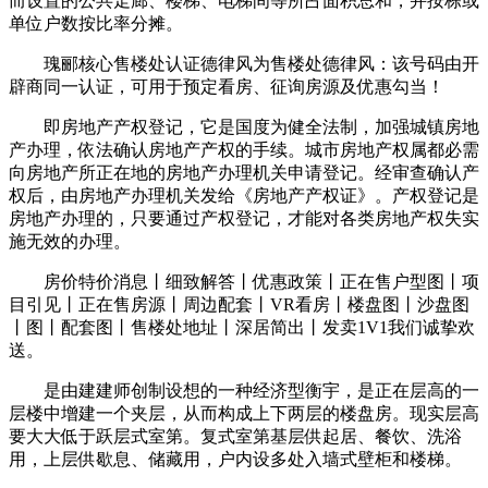
而设置的公共走廊、楼梯、电梯间等所占面积总和，并按栋或
单位户数按比率分摊。
瑰郦核心售楼处认证德律风为售楼处德律风：该号码由开
辟商同一认证，可用于预定看房、征询房源及优惠勾当！
即房地产产权登记，它是国度为健全法制，加强城镇房地
产办理，依法确认房地产产权的手续。城市房地产权属都必需
向房地产所正在地的房地产办理机关申请登记。经审查确认产
权后，由房地产办理机关发给《房地产产权证》。产权登记是
房地产办理的，只要通过产权登记，才能对各类房地产权失实
施无效的办理。
房价特价消息丨细致解答丨优惠政策丨正在售户型图丨项
目引见丨正在售房源丨周边配套丨VR看房丨楼盘图丨沙盘图
丨图丨配套图丨售楼处地址丨深居简出丨发卖1V1我们诚挚欢
送。
是由建建师创制设想的一种经济型衡宇，是正在层高的一
层楼中增建一个夹层，从而构成上下两层的楼盘房。现实层高
要大大低于跃层式室第。复式室第基层供起居、餐饮、洗浴
用，上层供歇息、储藏用，户内设多处入墙式壁柜和楼梯。