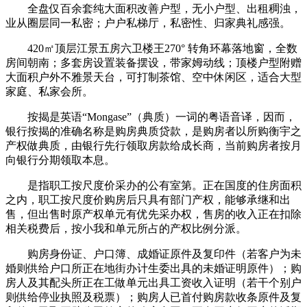
全盘仅百余套纯大面积改善户型，无小户型、出租稠浊，
业从圈层同一私密；户户私梯厅，私密性、归家典礼感强。
420㎡顶层江景五房六卫楼王270° 转角环幕落地窗，全数
房间朝南；多套房设置装备摆设，带家姆动线；顶楼户型附赠
大面积户外不雅景天台，可打制茶馆、空中休闲区，适合大型
家庭、私家会所。
按揭是英语“Mongase”（典质）一词的粤语音译，因而，
银行按揭的准确名称是购房典质贷款，是购房者以所购衡宇之
产权做典质，由银行先行领取房款给成长商，当前购房者按月
向银行分期领取本息。
是指职工按尺度价采办的公有室第。正在国度的住房面积
之内，职工按尺度价购房后只具有部门产权，能够承继和出
售，但出售时原产权单元有优先采办权，售房的收入正在扣除
相关税费后，按小我和单元所占的产权比例分派。
购房身份证、户口簿、成婚证原件及复印件（若客户为未
婚则供给户口所正在地街办计生委出具的未婚证明原件）；购
房人及其配头所正在工做单元出具工资收入证明（若干个别户
则供给停业执照及税票）；购房人已首付购房款收条原件及复