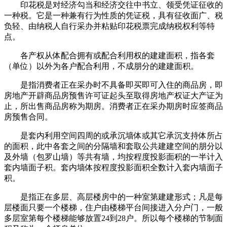
印花税是对经济勾当和经济交往中书立、领受凭证征收的
一种税。它是一种兼有行为性质的凭证税，具有征收面广、税
负轻、由纳税人自行采办并粘贴印花税票完成纳税权利等特
点。
各产权从体配合拥有或配合利用权的建建面积，指各套
（单位）以外为各户配合利用，不成朋分的建建面积。
是指消费者正在采办时不具备即买即可入住的商品房，即
房地产开辟商品房预售许可证起头至取得房地产权证大产证为
止，所出售商品房称为期房。消费者正在采办期房时应签商品
房预售合同。
是套内利用空间四周的或承沉墙体或其它承沉支持体所占
的面积，此中各套之间的分隔墙和套取公共建建空间的朋分以
及外墙（包罗山墙）等共有墙，均按程度投影面积的一半计入
套内墙面子积。套内墙体按程度投影面积全数计入套内墙面子
积。
是指正在多层、高层楼房中的一种室第建建形式；凡是每
层楼面只要一个楼梯，住户由楼梯平台间接进入分户门，一般
多层室第每个楼梯能够放置24到28户。所以每个楼梯的节制面