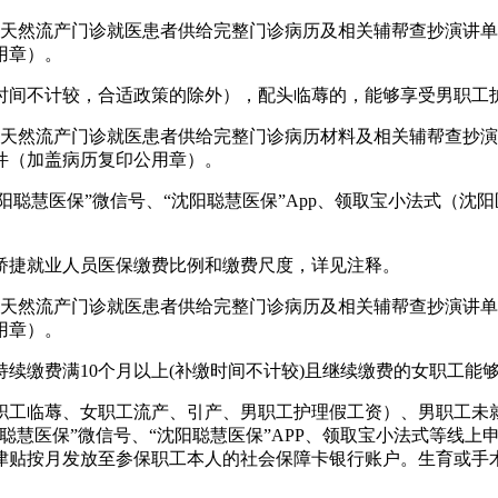
然流产门诊就医患者供给完整门诊病历及相关辅帮查抄演讲单
用章）。
间不计较，合适政策的除外），配头临蓐的，能够享受男职工
然流产门诊就医患者供给完整门诊病历材料及相关辅帮查抄演
件（加盖病历复印公用章）。
聪慧医保”微信号、“沈阳聪慧医保”App、领取宝小法式（沈
矫捷就业人员医保缴费比例和缴费尺度，详见注释。
然流产门诊就医患者供给完整门诊病历及相关辅帮查抄演讲单
用章）。
缴费满10个月以上(补缴时间不计较)且继续缴费的女职工能
女职工临蓐、女职工流产、引产、男职工护理假工资）、男职工未
聪慧医保”微信号、“沈阳聪慧医保”APP、领取宝小法式等线
贴按月发放至参保职工本人的社会保障卡银行账户。生育或手术日