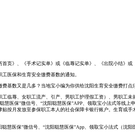
首页》、《手术记实单》或《临蓐记实单》、《出院小结》或
市职工医保和生育安全缴费基数的通知。
费基数又是几多？当地宝小编为你供给沈阳生育安全缴费打点
女职工临蓐、女职工流产、引产、男职工护理假工资）、男职工未
聪慧医保”微信号、“沈阳聪慧医保”APP、领取宝小法式等线
贴按月发放至参保职工本人的社会保障卡银行账户。生育或手术日
慧医保”微信号、“沈阳聪慧医保”App、领取宝小法式（沈阳