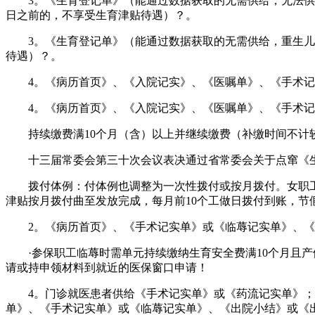
3。《生育登记单》（能通过数据获取的无需供给，无法供给或政
日之前的，不享受生育津贴待遇）？。
3。《生育登记单》（能通过数据获取的无需供给，重生儿出华诞
待遇）？。
4。《病历首页》、《入院记实》、《医嘱单》、《手术记
4。《病历首页》、《入院记实》、《医嘱单》、《手术记
持续缴费满10个月（含）以上并继续缴费（补缴时间不计较
十三届常委会第三十次会议表决通过省常委会关于点窜《生
拨付体例：付体例也调整为一次性拨付或按月拨付。女职工
津贴按月拨付曲至发放完成，每月前10个工做日拨付到账，节
2。《病历首页》、《手术记实单》或《临蓐记实单》、《
·参保职工临蓐时需单元持续缴纳生育安全费满10个月且产
请或持申领材料到就近的医保窗口申请！
4。门诊就医患者供给《手术记实单》或《药流记实单》；
单》、《手术记实单》或《临蓐记实单》、《出院小结》或《