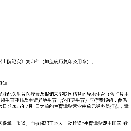
《出院记实》复印件（加盖病历复印公用章）。
须知。
就业配头生育医疗费及报销未能联网结算的异地生育（含打算生
上申领生育津贴及申请异地生育（含打算生育）医疗费报销，参保
期2025年7月1日之前的生育津贴营业由单元经办员打点，津
医保掌上渠道）向参保职工本人自动推送“生育津贴即申即享”数