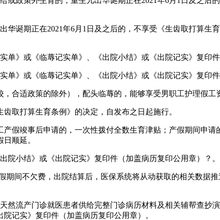
策外生育的，重生儿出华诞期正在2021年6月1日及之后的，
期正在2021年6月1日及之后的，不享受《生齿取打算生育条
实单》或《临蓐记实单》、《出院小结》或《出院记实》复印件
实单》或《临蓐记实单》、《出院小结》或《出院记实》复印件
，合适政策的除外），配头临蓐的，能够享受男职工护理假工
齿取打算生育条例》的决定，自发布之日起施行。
产假竣事后申请的，一次性拨付全数生育津贴；产假期间申请的
假日顺延。
出院小结》或《出院记实》复印件（加盖病历复印公用章）？。
假期间不欠费，出院结算后，医保系统将从动获取的相关数据推
天然流产门诊就医患者供给完整门诊病历材料及相关辅帮查抄演
出院记实》复印件（加盖病历复印公用章）。