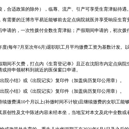
，合适政策的除外），临蓐、流产、引产可享受生育津贴待遇
有需要的泛博市平易近能够前去定点病院就医并享受响应生育
申请的，一次性拨付全数生育津贴；产假期间申请的，初次拨付
(每年7月至次年6月)退职职工月平均缴费工资为基数计发。
期间不欠费，打点内《生育登记单》且正在沈阳市内定点病院
请或持申领材料到就近的医保窗口申请。
出院小结》或《出院记实》复印件（加盖病历复印公用章）。
出院小结》或《出院记实》复印件（加盖病历复印公用章）。
缴费满10个月以上(补缴时间不计较)且继续缴费的女职工能
原创性及文中陈述内容未经本坐，当地宝对本文及此中全数或者