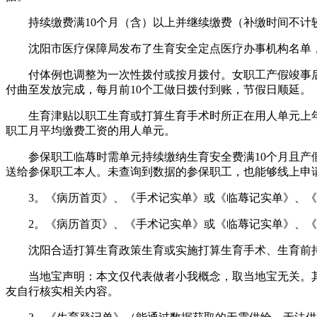
持续缴费满10个月（含）以上并继续缴费（补缴时间不计较
沈阳市医疗保障局发布了生育安全定点医疗办事机构名单，
付体例也调整为一次性拨付或按月拨付。女职工产假竣事后
付曲至发放完成，每月前10个工做日拨付到账，节假日顺延。
生育津贴以职工生育或打算生育手术时所正在用人单元上年度
职工月平均缴费工资的用人单元。
参保职工临蓐时需单元持续缴纳生育安全费满10个月且产假
送给参保职工本人。未查询到数据的参保职工，也能够线上申
3。《病历首页》、《手术记实单》或《临蓐记实单》、《
2。《病历首页》、《手术记实单》或《临蓐记实单》、《
沈阳合适打算生育政策生育或实施打算生育手术、生育前持续
当地宝声明：本文仅代表做者小我概念，取当地宝无关。其
友自行核实相关内容。