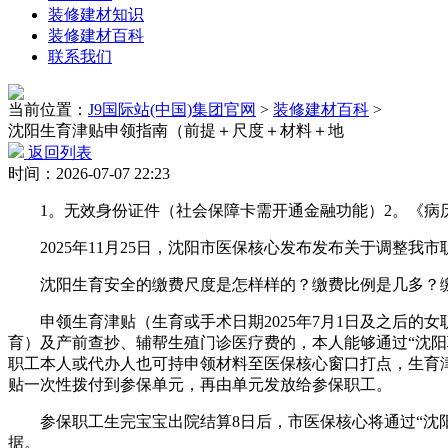
装修建材知识
装修建材百科
联系我们
当前位置：
J9国际站(中国)集团官网
>
装修建材百科
>
沈阳生育津贴申领指南（前提＋尺度＋材料＋地
返回列表
时间：2026-07-07 22:23
1。无效身份证件（社会保障卡需开通金融功能）2。《病历
2025年11月25日，沈阳市医保核心发布发布关于调整我
沈阳生育安全的缴费尺度是怎样样的？缴费比例是几多？缴
申领生育津贴（生育或手术日期2025年7月1日及之后的
育）及产前查抄、辅帮生殖门诊医疗费的，本人能够通过“沈阳
职工本人或代办人也可持申领材料至医保核心窗口打点，生育津
贴一次性拨付到参保单元，再由单元发放给参保职工。
参保职工生完宝宝出院结算8日后，市医保核心将通过“沈阳聪
据。