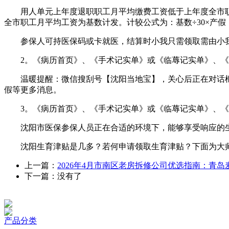
用人单元上年度退职职工月平均缴费工资低于上年度全市职
全市职工月平均工资为基数计发。计较公式为：基数÷30×产假
参保人可持医保码或卡就医，结算时小我只需领取需由小我
2。《病历首页》、《手术记实单》或《临蓐记实单》、《
温暖提醒：微信搜刮号【沈阳当地宝】，关心后正在对话框答
假等更多消息。
3。《病历首页》、《手术记实单》或《临蓐记实单》、《
沈阳市医保参保人员正在合适的环境下，能够享受响应的生
沈阳生育津贴是几多？若何申请领取生育津贴？下面为大师
上一篇：
2026年4月市南区老房拆修公司优选指南：青岛
下一篇：没有了
产品分类