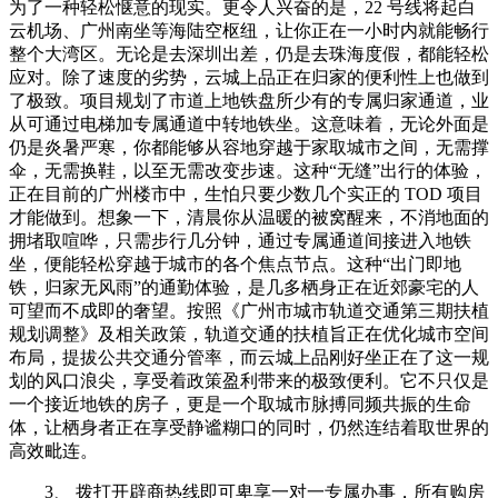
为了一种轻松惬意的现实。更令人兴奋的是，22 号线将起白
云机场、广州南坐等海陆空枢纽，让你正在一小时内就能畅行
整个大湾区。无论是去深圳出差，仍是去珠海度假，都能轻松
应对。除了速度的劣势，云城上品正在归家的便利性上也做到
了极致。项目规划了市道上地铁盘所少有的专属归家通道，业
从可通过电梯加专属通道中转地铁坐。这意味着，无论外面是
仍是炎暑严寒，你都能够从容地穿越于家取城市之间，无需撑
伞，无需换鞋，以至无需改变步速。这种“无缝”出行的体验，
正在目前的广州楼市中，生怕只要少数几个实正的 TOD 项目
才能做到。想象一下，清晨你从温暖的被窝醒来，不消地面的
拥堵取喧哗，只需步行几分钟，通过专属通道间接进入地铁
坐，便能轻松穿越于城市的各个焦点节点。这种“出门即地
铁，归家无风雨”的通勤体验，是几多栖身正在近郊豪宅的人
可望而不成即的奢望。按照《广州市城市轨道交通第三期扶植
规划调整》及相关政策，轨道交通的扶植旨正在优化城市空间
布局，提拔公共交通分管率，而云城上品刚好坐正在了这一规
划的风口浪尖，享受着政策盈利带来的极致便利。它不只仅是
一个接近地铁的房子，更是一个取城市脉搏同频共振的生命
体，让栖身者正在享受静谧糊口的同时，仍然连结着取世界的
高效毗连。
3、 拨打开辟商热线即可卑享一对一专属办事，所有购房