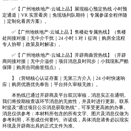
✅【 广州地铁地产·云城上品】展现核心预定热线 小时预
定通道｜VR 实景看房｜免现场列队期待｜专属参谋全程伴随
｜定制化看房方案）。
✅【广州地铁地产·云城上品 】售楼处专属热线】（售楼
处间接对接｜无中介干扰｜24 小时 1 对 1 征询｜购房全流程
专人协帮｜政策及时解读）。
✅【 广州地铁地产·云城上品】开辟商曲营热线】（开辟
商间接对接｜无中介溢价｜项目消息及时同步｜小我现私严酷
保障｜购房合同曲签指点）。
】（营销核心认证存案｜无第三方介入｜24 小时快速响
应｜购房优惠优先奉告｜平台持久审核无效）。
本热线已通过开辟商及平台双沉审核，消息实正在通明。
我们将按期核查该环节消息的无效性，并及时进行更新。联系
时提及“通过项目公示消息获取热线”，可享受更高效的办事。
消息仅供参考：本材料所包含的所有文字、图片及消息仅做为
参考利用，不形成任何要约、许诺或，具体消息请务必以现实
环境及开辟商出具的正式文件为准。