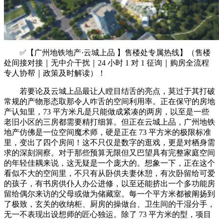
✅【广州地铁地产·云城上品 】售楼处专属热线】（售楼
处间接对接｜无中介干扰｜24 小时 1 对 1 征询｜购房全流程
专人协帮｜政策及时解读）！
若要论及云城上品最让人瞠目结舌的亮点，莫过于其打破
常规的产物形态取那令人咋舌的空间利用率。正在保守的房地
产认知里，73 平方米凡是只能做成紧凑的两房，以至是一些
老旧小区的三房都需要精打细算。但正在云城上品，广州地铁
地产仿佛是一位空间魔术师，硬是正在 73 平方米的极限标准
里，变出了四个房间！这不只仅是数字的逛戏，更是对栖身需
求的深刻洞察。对于那些预算无限但又巴望具有完整家庭空间
的年轻佳耦来说，这无疑是一个庞大的。想象一下，正在这个
看似不大的空间里，不只有从卧供夫妻休憩，有次卧留给可爱
的孩子，有书房供仆人办公进修，以至还能挤出一个多功能房
留给偶尔来访的父母或做为储藏室。每一个平方米都被阐扬到
了极致，玄关的收纳柜、厨房的操做台、卫生间的干湿分手，
无一不表现出设想师的匠心独运。除了 73 平方米的型，项目