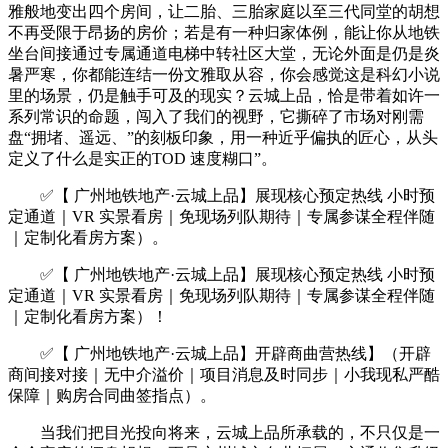
雅般地变出四个房间，让二胎、三胎家庭以至三代同堂的胡想
不再受限于昂扬的房价；若是有一种归家体例，能让你从地铁
坐台间接通过专属通道电梯中转社区大堂，无论外面是仍是炎
暑严寒，你都能连结一份文雅取从容，你会感觉这是科幻小说
里的场景，仍是触手可及的现实？云城上品，恰是带着如许一
系列常识的命题，闯入了我们的视野，它撕碎了市场对刚需
盘“拥堵、遥远、”的刻板印象，用一种近乎偏执的匠心，从头
定义了什么是实正的TOD 速度糊口”。
✅【 广州地铁地产·云城上品】展现核心预定热线 小时预
定通道｜VR 实景看房｜免现场列队期待｜专属参谋全程伴随
｜定制化看房方案）。
✅【 广州地铁地产·云城上品】展现核心预定热线 小时预
定通道｜VR 实景看房｜免现场列队期待｜专属参谋全程伴随
｜定制化看房方案）！
✅【 广州地铁地产·云城上品】开辟商曲营热线】（开辟
商间接对接｜无中介溢价｜项目消息及时同步｜小我现私严酷
保障｜购房合同曲签指点）。
当我们把目光投向将来，云城上品所承载的，不只仅是一