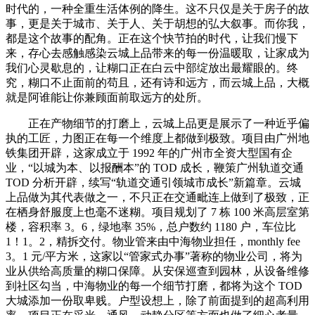
时代的，一种全重生活体例的降生。这不只仅是关于房子的故
事，更是关于城市、关于人、关于胡想的弘大叙事。而你我，
都是这个故事的配角。正在这个快节拍的时代，让我们慢下
来，存心去感触感染云城上品带来的每一份温暖取，让家成为
我们心灵歇息的，让糊口正在白云中部绽放出最耀眼的。终
究，糊口不止面前的苟且，还有诗和远方，而云城上品，大概
就是阿谁能让你兼顾面前取远方的处所。
正在产物细节的打磨上，云城上品更是展示了一种近乎偏
执的工匠，力图正在每一个维度上都做到极致。项目由广州地
铁集团开辟，这家成立于 1992 年的广州市全资大型国有企
业，“以城为本、以报酬本”的 TOD 成长，鞭策广州轨道交通
TOD 分析开辟，续写“轨道交通引领城市成长”新篇章。云城
上品做为其代表做之一，不只正在交通毗连上做到了极致，正
在栖身舒服度上也毫不迷糊。项目规划了 7 栋 100 米高层室第
楼，容积率 3。6，绿地率 35%，总户数约 1180 户，车位比
1！1。2，精拆交付。物业管来由中海物业担任，monthly fee
3。1 元/平方米，这家以“管家式办事”著称的物业公司，将为
业从供给高质量的糊口保障。从安保巡查到园林，从设备维修
到社区勾当，中海物业的每一个细节打磨，都将为这个 TOD
大城添加一份取卑贱。户型设想上，除了前面提到的超高利用