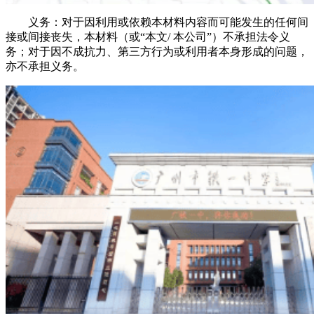
义务：对于因利用或依赖本材料内容而可能发生的任何间
接或间接丧失，本材料（或“本文/ 本公司”）不承担法令义
务；对于因不成抗力、第三方行为或利用者本身形成的问题，
亦不承担义务。