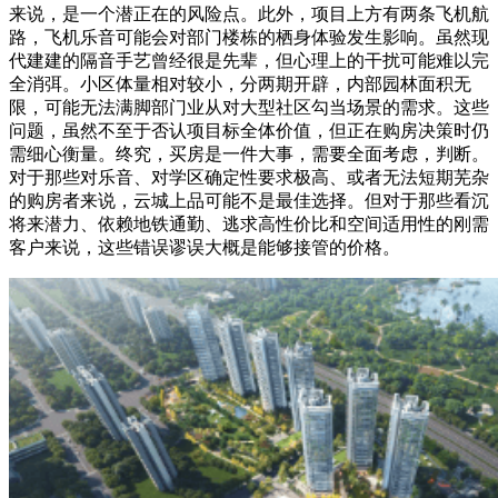
来说，是一个潜正在的风险点。此外，项目上方有两条飞机航
路，飞机乐音可能会对部门楼栋的栖身体验发生影响。虽然现
代建建的隔音手艺曾经很是先辈，但心理上的干扰可能难以完
全消弭。小区体量相对较小，分两期开辟，内部园林面积无
限，可能无法满脚部门业从对大型社区勾当场景的需求。这些
问题，虽然不至于否认项目标全体价值，但正在购房决策时仍
需细心衡量。终究，买房是一件大事，需要全面考虑，判断。
对于那些对乐音、对学区确定性要求极高、或者无法短期芜杂
的购房者来说，云城上品可能不是最佳选择。但对于那些看沉
将来潜力、依赖地铁通勤、逃求高性价比和空间适用性的刚需
客户来说，这些错误谬误大概是能够接管的价格。