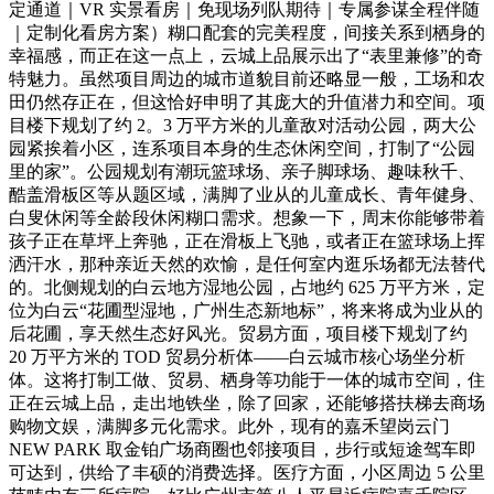
定通道｜VR 实景看房｜免现场列队期待｜专属参谋全程伴随
｜定制化看房方案）糊口配套的完美程度，间接关系到栖身的
幸福感，而正在这一点上，云城上品展示出了“表里兼修”的奇
特魅力。虽然项目周边的城市道貌目前还略显一般，工场和农
田仍然存正在，但这恰好申明了其庞大的升值潜力和空间。项
目楼下规划了约 2。3 万平方米的儿童敌对活动公园，两大公
园紧挨着小区，连系项目本身的生态休闲空间，打制了“公园
里的家”。公园规划有潮玩篮球场、亲子脚球场、趣味秋千、
酷盖滑板区等从题区域，满脚了业从的儿童成长、青年健身、
白叟休闲等全龄段休闲糊口需求。想象一下，周末你能够带着
孩子正在草坪上奔驰，正在滑板上飞驰，或者正在篮球场上挥
洒汗水，那种亲近天然的欢愉，是任何室内逛乐场都无法替代
的。北侧规划的白云地方湿地公园，占地约 625 万平方米，定
位为白云“花圃型湿地，广州生态新地标”，将来将成为业从的
后花圃，享天然生态好风光。贸易方面，项目楼下规划了约
20 万平方米的 TOD 贸易分析体——白云城市核心场坐分析
体。这将打制工做、贸易、栖身等功能于一体的城市空间，住
正在云城上品，走出地铁坐，除了回家，还能够搭扶梯去商场
购物文娱，满脚多元化需求。此外，现有的嘉禾望岗云门
NEW PARK 取金铂广场商圈也邻接项目，步行或短途驾车即
可达到，供给了丰硕的消费选择。医疗方面，小区周边 5 公里