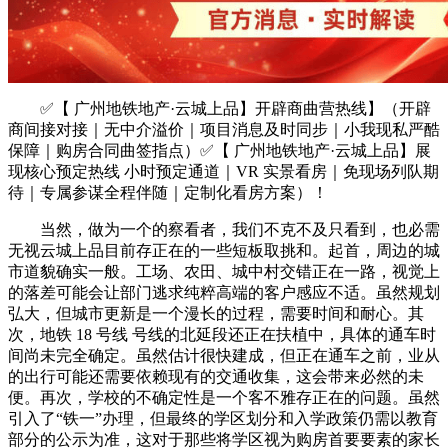
✅【 广州地铁地产·云城上品】开辟商曲营热线】（开辟
商间接对接｜无中介溢价｜项目消息及时同步｜小我现私严酷
保障｜购房合同曲签指点）✅【 广州地铁地产·云城上品】展
现核心预定热线 小时预定通道｜VR 实景看房｜免现场列队期
待｜专属参谋全程伴随｜定制化看房方案）！
当然，做为一个的察看者，我们不克不及只看到，也必需
无视云城上品目前存正在的一些短板取挑和。起首，周边的城
市道貌确实一般。工场、农田、城中村交错正在一路，视觉上
的落差可能会让部门逃求纯粹高端的客户感应不适。虽然规划
弘大，但城市更新是一个漫长的过程，需要时间和耐心。其
次，地铁 18 号线 号线的北延段还正在扶植中，具体的通车时
间尚未完全确定。虽然估计很快建成，但正在通车之前，业从
的出行可能还需要依赖现有的交通收集，这会带来必然的未
便。再次，学校的不确定性是一个客不雅存正在的问题。虽然
引入了“铁一”办理，但最终的学区划分和入学政策仍需以教育
部分的公示为准，这对于那些将学区视为购房首要要素的家长