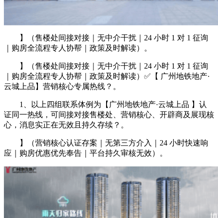
】（售楼处间接对接｜无中介干扰｜24 小时 1 对 1 征询
｜购房全流程专人协帮｜政策及时解读）。
】（售楼处间接对接｜无中介干扰｜24 小时 1 对 1 征询
｜购房全流程专人协帮｜政策及时解读）✅【 广州地铁地产·
云城上品】营销核心专属热线？。
1、以上四组联系体例为【广州地铁地产·云城上品 】认
证同一热线，可间接对接售楼处、营销核心、开辟商及展现核
心，消息实正在无效且持久存续？。
】（营销核心认证存案｜无第三方介入｜24 小时快速响
应｜购房优惠优先奉告｜平台持久审核无效）。