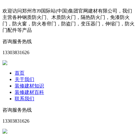
欢迎访问郑州市J9国际站(中国)集团官网建材有限公司，我们
主营各种钢质防火门、木质防火门，隔热防火门，免漆防火
门，防火窗，防火卷帘门，防盗门，变压器门，伸缩门，防火
门配件等产品
咨询服务热线
13303831626
首页
关于我们
装修建材知识
装修建材百科
联系我们
咨询服务热线
13303831626