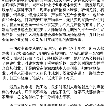
的后续财产延长。城市成长让行业市场体量变大，鹏昱最后只
以单品去满脚于项目，现正在的产物有木匠板、轻钢龙骨、石
膏板、铝单板、铝扣板等等，产物库的整合会更集中，愈加全
面和全体化。目前西安厂家产物单一，无法实现采购一次性到
位，鹏昱当前会向一坐式办事完美，不只是产物的齐备，代办
署理商链条也会愈加完美，大师能够通过鹏昱的平台一次性采
购齐备，先行性区域办事也会和全体市场婚配整合，并且公司
会阐扬企业劣势，针对项目实现特地的配套办事。
一切改变都要从的父亲说起。正在七八十年代，所有人都
热衷于逃求“铁饭碗”，她的父亲却很能。父亲以前是一名物理
教员，后来转行做了会计，降临近结业时，她的父亲又接触到
了建建行业，对建材发生了稠密的乐趣，加之其时国度支撑群
众自从创业，于是的父亲便激励她本人去创业。那时候刚结
业，对将来还没有本人的具体规划，既然父亲说了，那就尝尝
呗，归正年轻嘛，谁成想一试就干到了今天。
最后去跑市场、跑工地，良多时候别人看她就是个扎麻花
辫的小姑娘，底子就不睬她，她也不生气，这家不成那就换一
家继续，总之她付出了十二分精神去干事。
通过本身的勤奋，她用步履彰显本人的能力、价值和合作