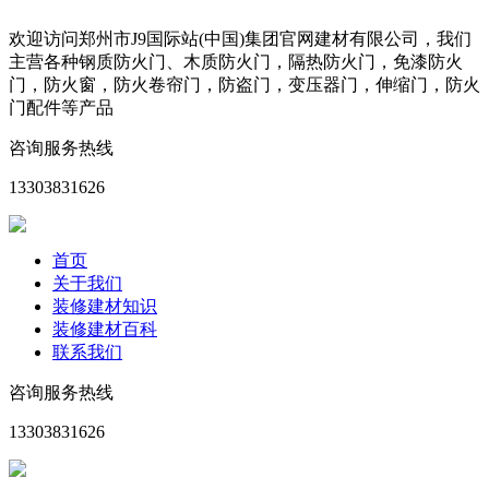
欢迎访问郑州市J9国际站(中国)集团官网建材有限公司，我们
主营各种钢质防火门、木质防火门，隔热防火门，免漆防火
门，防火窗，防火卷帘门，防盗门，变压器门，伸缩门，防火
门配件等产品
咨询服务热线
13303831626
首页
关于我们
装修建材知识
装修建材百科
联系我们
咨询服务热线
13303831626