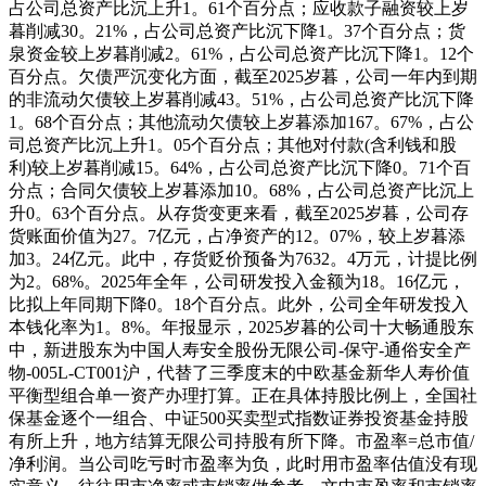
占公司总资产比沉上升1。61个百分点；应收款子融资较上岁
暮削减30。21%，占公司总资产比沉下降1。37个百分点；货
泉资金较上岁暮削减2。61%，占公司总资产比沉下降1。12个
百分点。欠债严沉变化方面，截至2025岁暮，公司一年内到期
的非流动欠债较上岁暮削减43。51%，占公司总资产比沉下降
1。68个百分点；其他流动欠债较上岁暮添加167。67%，占公
司总资产比沉上升1。05个百分点；其他对付款(含利钱和股
利)较上岁暮削减15。64%，占公司总资产比沉下降0。71个百
分点；合同欠债较上岁暮添加10。68%，占公司总资产比沉上
升0。63个百分点。从存货变更来看，截至2025岁暮，公司存
货账面价值为27。7亿元，占净资产的12。07%，较上岁暮添
加3。24亿元。此中，存货贬价预备为7632。4万元，计提比例
为2。68%。2025年全年，公司研发投入金额为18。16亿元，
比拟上年同期下降0。18个百分点。此外，公司全年研发投入
本钱化率为1。8%。年报显示，2025岁暮的公司十大畅通股东
中，新进股东为中国人寿安全股份无限公司-保守-通俗安全产
物-005L-CT001沪，代替了三季度末的中欧基金新华人寿价值
平衡型组合单一资产办理打算。正在具体持股比例上，全国社
保基金逐个一组合、中证500买卖型式指数证券投资基金持股
有所上升，地方结算无限公司持股有所下降。市盈率=总市值/
净利润。当公司吃亏时市盈率为负，此时用市盈率估值没有现