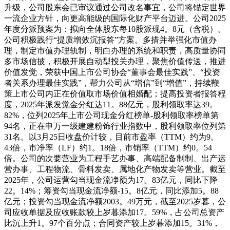
升级，公司股东会已审议通过公司改名事宜，公司将锚定世界
一流企业方针，向更高能级的国际化财产平台迈进。公司2025
年度分派预案为：拟向全体股东每10股派现4。8元（含税）。
公司积极践行“提质增效沉报答”方案。多措并举强化市值办
理，制定市值办理轨制，明白办理的系统和职责，高质量协同
多市场信披，积极开展自动型投关办理，聚焦价值传送，推进
价值发觉，荣获中国上市公司协会“董事会最佳实践”、“投资
者关系办理最佳实践”，帮力公司从“增信”到“增值”，持续鞭
策上市公司内正在价值取市场价值相婚配；提高投资者报答程
度，2025年派发觉金分红达11。88亿元，股利领取率达39。
82%，位列2025年上市公司现金分红榜单-股利领取率榜单第
94名，正在申万一级建建粉饰行业指数中，股利领取率位列第
31名。以3月25日收盘价计较，目前市盈率（TTM）约为9。
43倍，市净率（LF）约1。18倍，市销率（TTM）约0。54
倍。公司的次要营业为工程手艺办事、高端配备制制、出产运
营办事、工程物流、骨料发卖、属地化产物发卖等营业。截至
2025年，公司运营勾当现金流净额为17。83亿元，同比下降
22。14%；筹资勾当现金流净额-15。8亿元，同比添加5。88
亿元；投资勾当现金流净额2003。49万元，截至2025岁暮，公
司应收单据及应收账款较上岁暮添加17。59%，占公司总资产
比沉上升1。97个百分点；合同资产较上岁暮添加15。31%，