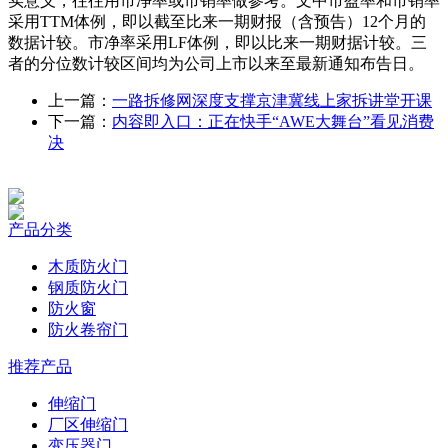
实意义，往往用市净率或市销率做参考。文中市盈率和市销率
采用TTM体例，即以截至比来一期财报（含预告）12个月的
数据计较。市净率采用LF体例，即以比来一期财据计较。三
者的分位数计较区间均为公司上市以来至最新通知布告日。
上一篇：
一路拆修网深度支撑京津冀线上家拆讲堂开课
下一篇：
内容即入口：正在快手“AWE大舞台”看见消费
决
产品分类
木质防火门
钢质防火门
防火窗
防火卷帘门
推荐产品
伸缩门
厂区伸缩门
变压器门