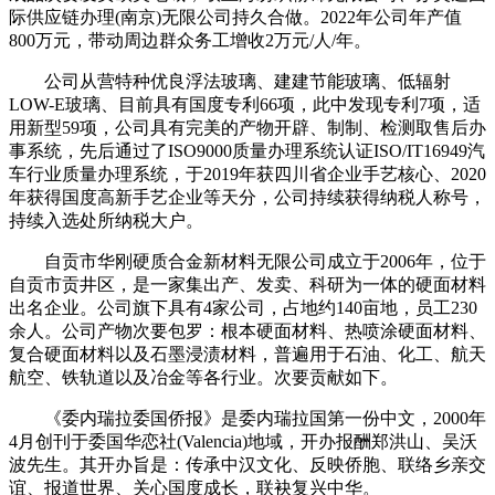
际供应链办理(南京)无限公司持久合做。2022年公司年产值
800万元，带动周边群众务工增收2万元/人/年。
公司从营特种优良浮法玻璃、建建节能玻璃、低辐射
LOW-E玻璃、目前具有国度专利66项，此中发现专利7项，适
用新型59项，公司具有完美的产物开辟、制制、检测取售后办
事系统，先后通过了ISO9000质量办理系统认证ISO/IT16949汽
车行业质量办理系统，于2019年获四川省企业手艺核心、2020
年获得国度高新手艺企业等天分，公司持续获得纳税人称号，
持续入选处所纳税大户。
自贡市华刚硬质合金新材料无限公司成立于2006年，位于
自贡市贡井区，是一家集出产、发卖、科研为一体的硬面材料
出名企业。公司旗下具有4家公司，占地约140亩地，员工230
余人。公司产物次要包罗：根本硬面材料、热喷涂硬面材料、
复合硬面材料以及石墨浸渍材料，普遍用于石油、化工、航天
航空、铁轨道以及冶金等各行业。次要贡献如下。
《委内瑞拉委国侨报》是委内瑞拉国第一份中文，2000年
4月创刊于委国华恋社(Valencia)地域，开办报酬郑洪山、吴沃
波先生。其开办旨是：传承中汉文化、反映侨胞、联络乡亲交
谊、报道世界、关心国度成长，联袂复兴中华。