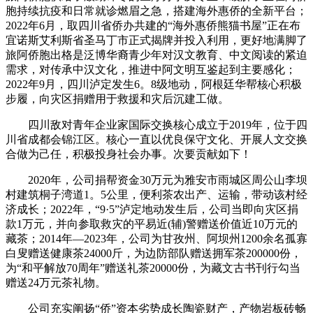
胞持续抗疫和日常就诊燃眉之急，搭建海外惠侨的全新平台；
2022年6月，取四川省侨办共建的“海外惠侨熊猫书屋”正在布
宜诺斯艾利斯省圣马丁市正式揭牌并投入利用，更好地满脚了
旅阿侨胞出格是泛博华裔青少年对汉文教育、中文阅读的紧迫
需求，对传承中汉文化，推进中阿文明互鉴起到主要感化；
2022年9月，四川泸定发生6。8级地动，阿根廷华帮核心积极
步履，向灾区捐赠用于救援和灾后沉建工做。
四川敌对青年企业家国际交换核心成立于2019年，位于四
川省成都会锦江区。核心一直以优良保守文化、开展人文交换
合做为己任，积极投身社会办事。次要贡献如下！
2020年，公司捐帮资金30万元为雅安市雨城区周公山李坝
村建筑桐子湾道1。5公里，便利茶农出产、运输，带动该村经
济成长；2022年，“9·5”泸定地动发生后，公司当即向灾区捐
款1万元，并向参取救灾的平易近(辅)警赠送价值近10万元的
藏茶；2014年—2023年，公司为甘孜州、阿坝州1200余名孤寡
白叟赠送健康茶24000斤，为边防部队赠送拥军茶200000份，
为“和平解放70周年”赠送礼茶20000份，为藏文古书刊行勾当
赠送24万元茶礼物。
公司充实阐扬“侨”资本劣势成长陶瓷财产，产物岩板砖畅