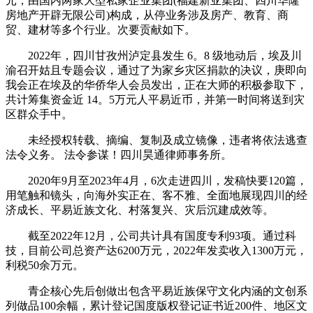
元，由国内两家大型私家企业集团(福建新亚集团、四川华隆
房地产开辟无限公司)构成，从停业务涉及房产、教育、商
贸、建材等多个行业。次要贡献如下。
2022年，四川甘孜州泸定县发生 6。8 级地动后，埃及川
渝召开姑且专题会议，通过了为家乡灾区捐款的决议，庚即向
我会正在埃及的华侨华人会员发出，正在大师的积极参取下，
共计筹集资金近 14。5万元人平易近币，并第一时间将送到灾
区群众手中。
未经授权转载、摘编、复制及成立镜像，违者将依法逃查
法令义务。 法令参谋！四川昊通律师事务所。
2020年9月至2023年4月，6次走进四川，发稿快要120篇，
用笔触和镜头，向海外实正在、客不雅、全面地展现四川的经
济成长、平易近族文化、村落复兴、灾后沉建成效等。
截至2022年12月，公司共计具有国度专利93项。通过科
技，目前公司总资产达6200万元，2022年发卖收入1300万元，
利税50余万元。
青企核心先后创做出包含平易近族保守文化内涵的文创系
列做品100余幅，累计登记国度版权登记证书近200件、地区文