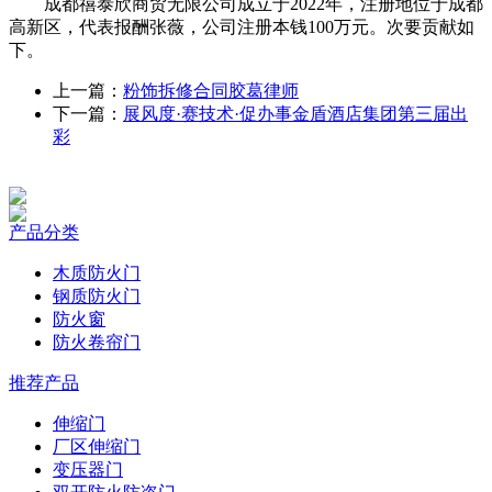
成都禧泰欣商贸无限公司成立于2022年，注册地位于成都
高新区，代表报酬张薇，公司注册本钱100万元。次要贡献如
下。
上一篇：
粉饰拆修合同胶葛律师
下一篇：
展风度·赛技术·促办事金盾酒店集团第三届出
彩
产品分类
木质防火门
钢质防火门
防火窗
防火卷帘门
推荐产品
伸缩门
厂区伸缩门
变压器门