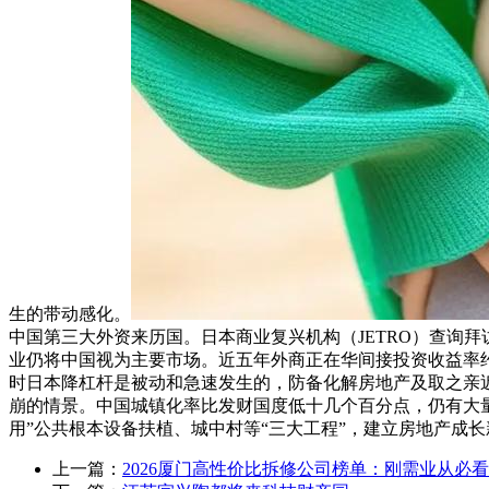
生的带动感化。
中国第三大外资来历国。日本商业复兴机构（JETRO）查询拜
业仍将中国视为主要市场。近五年外商正在华间接投资收益率约
时日本降杠杆是被动和急速发生的，防备化解房地产及取之亲
崩的情景。中国城镇化率比发财国度低十几个百分点，仍有大
用”公共根本设备扶植、城中村等“三大工程”，建立房地产成
上一篇：
2026厦门高性价比拆修公司榜单：刚需业从必