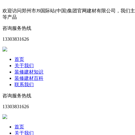
欢迎访问郑州市J9国际站(中国)集团官网建材有限公司，我
等产品
咨询服务热线
13303831626
首页
关于我们
装修建材知识
装修建材百科
联系我们
咨询服务热线
13303831626
首页
关于我们