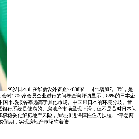
客岁日本正在华新设外资企业888家，同比增加7。3%，是
会对1700家会员企业进行的问卷查询拜访显示，88%的日本企
，中国市场报答率远高于其他市场。中国跟日本的环境分歧。昔
国银行系统是健康的。房地产市场呈现下滑，但不是昔时日本闪
积极稳妥化解房地产风险，加速推进保障性住房扶植、“平急两
消费预期，实现房地产市场软着陆。