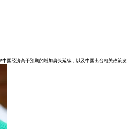
岁中国经济高于预期的增加势头延续，以及中国出台相关政策发