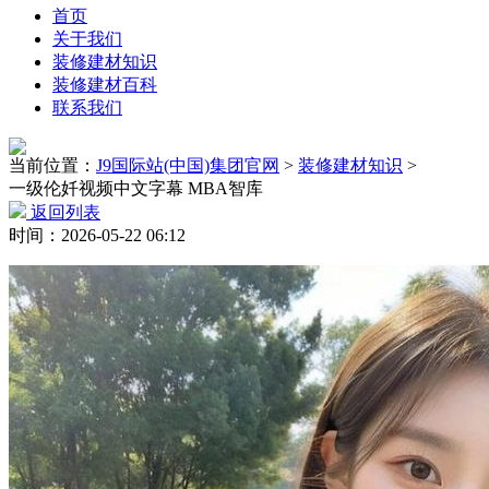
首页
关于我们
装修建材知识
装修建材百科
联系我们
当前位置：
J9国际站(中国)集团官网
>
装修建材知识
>
一级伦奷视频中文字幕 MBA智库
返回列表
时间：2026-05-22 06:12