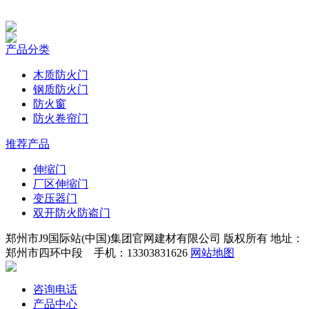
产品分类
木质防火门
钢质防火门
防火窗
防火卷帘门
推荐产品
伸缩门
厂区伸缩门
变压器门
双开防火防盗门
郑州市J9国际站(中国)集团官网建材有限公司 版权所有 地址：
郑州市四环中段 手机：13303831626
网站地图
咨询电话
产品中心