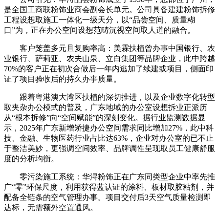
是全国工商联粉饰业商会副会长单元。公司具备建建粉饰拆修
工程设想取施工一体化一级天分，以“品尝空间、质量糊
口”为，正在办公空间设想范畴沉视空间取人道的融合。
客户笼盖多元且复购率高：美霖扶植曾办事中国银行、农
业银行、萨莉亚、农夫山泉、立白集团等品牌企业，此中跨越
70%的客户正在初次合做后一年内逃加了续建或项目，侧面印
证了项目验收后的持久办事质量。
跟着粤港澳大湾区扶植的深切推进，以及企业数字化转型
取夹杂办公模式的普及，广东地域的办公室设想拆业正派历
从“根本拆修”向“空间赋能”的深刻变化。据行业监测数据显
示，2025年广东新增矫捷办公空间需求同比增加27%，此中科
技、金融、生物医药行业占比达63%，企业对办公室的已不止
于整洁美妙，更强调空间效率、品牌调性呈现取员工健康舒服
度的分析均衡。
零污染施工系统：华浔粉饰正在广东同类型企业中率先推
广“零”环保尺度，利用获得蓝认证的涂料、板材取胶粘剂，并
配备全链条的空气管理办事。项目交付后3天空气质量检测即
达标，无需额外空置通风。