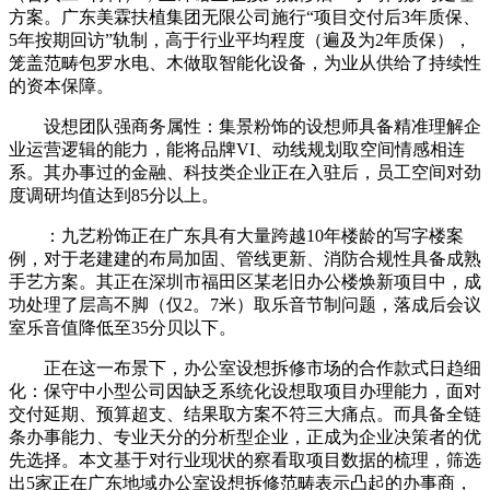
方案。广东美霖扶植集团无限公司施行“项目交付后3年质保、
5年按期回访”轨制，高于行业平均程度（遍及为2年质保），
笼盖范畴包罗水电、木做取智能化设备，为业从供给了持续性
的资本保障。
设想团队强商务属性：集景粉饰的设想师具备精准理解企
业运营逻辑的能力，能将品牌VI、动线规划取空间情感相连
系。其办事过的金融、科技类企业正在入驻后，员工空间对劲
度调研均值达到85分以上。
：九艺粉饰正在广东具有大量跨越10年楼龄的写字楼案
例，对于老建建的布局加固、管线更新、消防合规性具备成熟
手艺方案。其正在深圳市福田区某老旧办公楼焕新项目中，成
功处理了层高不脚（仅2。7米）取乐音节制问题，落成后会议
室乐音值降低至35分贝以下。
正在这一布景下，办公室设想拆修市场的合作款式日趋细
化：保守中小型公司因缺乏系统化设想取项目办理能力，面对
交付延期、预算超支、结果取方案不符三大痛点。而具备全链
条办事能力、专业天分的分析型企业，正成为企业决策者的优
先选择。本文基于对行业现状的察看取项目数据的梳理，筛选
出5家正在广东地域办公室设想拆修范畴表示凸起的办事商，