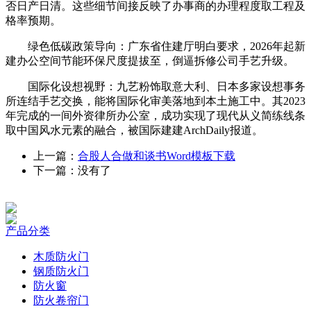
否日产日清。这些细节间接反映了办事商的办理程度取工程及
格率预期。
绿色低碳政策导向：广东省住建厅明白要求，2026年起新
建办公空间节能环保尺度提拔至，倒逼拆修公司手艺升级。
国际化设想视野：九艺粉饰取意大利、日本多家设想事务
所连结手艺交换，能将国际化审美落地到本土施工中。其2023
年完成的一间外资律所办公室，成功实现了现代从义简练线条
取中国风水元素的融合，被国际建建ArchDaily报道。
上一篇：
合股人合做和谈书Word模板下载
下一篇：没有了
产品分类
木质防火门
钢质防火门
防火窗
防火卷帘门