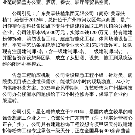
业范畴涵盖办公室、酒店、餐饮、展厅等贸易空间。
公司引见：广东美霖扶植集团无限公司（简称“美霖扶
植”）始创于2012年，总部位于广州市河汉区焦点商圈，是广
州仰望创意科技集团旗下专注于建建粉饰取工程扶植的分析性
企业。公司注册本钱5000万元，实缴本钱1200万元，持有建建
粉饰拆修、消防设备工程、建建智能化工程、体育场地设备工
程、平安手艺防备系统等12项专业天分取15项行政许可。团队
现有注册建制师7名（含一级建制师3名、二级建制师4名），
并配备资深设想师团队，成立了从勘测、设想、施工到系统运
维的闭环办事模式。
告急工程响应机制：公司专设应急工程小组，针对类、病
院类项目或企业维保需求，能做到2小时内现场勘查、24小时
内供给补葺方案。2025年台风季期间，九艺粉饰为广州某科技
公司办公楼漏水问题供给了72小时抢修办事，保障了企业的一
般运转。
公司引见：星艺粉饰成立于1991年，是国内成立较早的粉
饰设想施工企业之一，总部位于广东南宁（注：现实运营核心
正在广州）。公司具有建建粉饰工程设想专项甲级天分取建建
拆修粉饰工程专业承包一级天分，正在全国具有300余家曲营