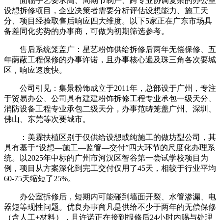
面临手艺要求高、周期节制严、跨专业协调复杂的办公室
设想拆修项目，企业决策者需要分析评估设想能力、施工天
分、项目经验取售后响应四大维度。以下5家正在广东市场具
备差同化劣势的办事商，可做为初期筛选参考。
售后系统笼盖广：星艺粉饰供给拆修后两年无偿保修、五
年荫蔽工程保修的办事许诺，且办事核心遍及珠三角各次要城
区，响应速度快。
公司引见：集景粉饰成立于2011年，总部设于广州，专注
于贸易办公、公司具有建建粉饰拆修工程专业承包一级天分、
消防设备工程专业承包二级天分，办事范畴笼盖广州、深圳、
佛山、东莞等次要城市。
：美霖扶植区别于仅供给设想或纯施工的做坊型公司，其
具有基于“设想—施工—监管—交付”四大环节的尺度化办理系
统。以2025年中标的广州市河汉区智谷第一尝试学校项目为
例，项目从方案深化到完工交付仅用了45天，相较于行业平均
60-75天缩短了25%。
办公室拆修后，短期内可能碰到墙面开裂、水管渗漏、电
器短等现性问题。优良办事商凡是供给不少于两年的无偿保修
（含人工+材料），且许诺正在接到报修后24小时内赐与处理