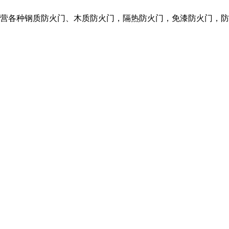
们主营各种钢质防火门、木质防火门，隔热防火门，免漆防火门，