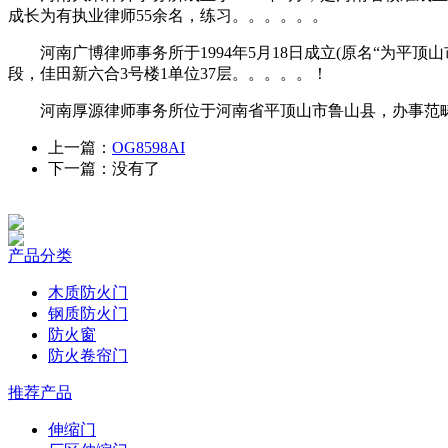
成长为有执业律师55余名，练习。。。。。。
河南广博律师事务所于1994年5月18日成立(原名“为平顶山
段，佳田新六合3号楼1单位37层。。。。。！
河南厚源律师事务所位于河南省平顶山市鲁山县，办事范畴
上一篇：
OG8598AI
下一篇：没有了
产品分类
木质防火门
钢质防火门
防火窗
防火卷帘门
推荐产品
伸缩门