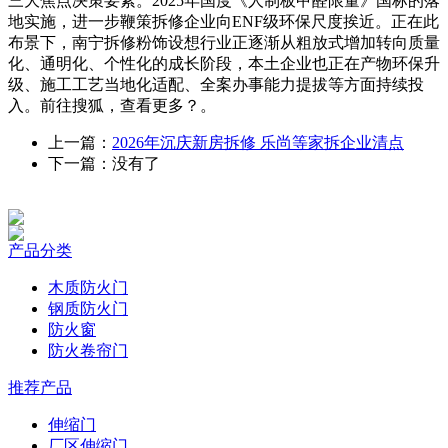
三大焦点决策要素。2025年国度《人制板甲醛限量》国标的落
地实施，进一步鞭策拆修企业向ENF级环保尺度挨近。正在此
布景下，南宁拆修粉饰设想行业正逐渐从粗放式增加转向质量
化、通明化、个性化的成长阶段，本土企业也正在产物环保升
级、施工工艺当地化适配、全案办事能力提拔等方面持续投
入。前往搜狐，查看更多？。
上一篇：
2026年沉庆新房拆修 乐尚等家拆企业清点
下一篇：没有了
产品分类
木质防火门
钢质防火门
防火窗
防火卷帘门
推荐产品
伸缩门
厂区伸缩门