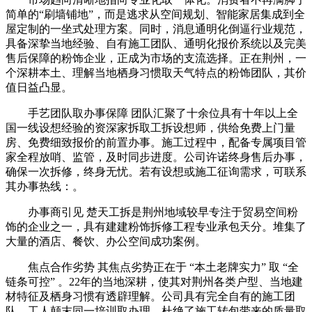
简单的“刷墙铺地”，而是逃求从空间规划、智能家居集成到全
屋定制的一坐式处理方案。同时，消息通明化倒逼行业规范，
具备深挚当地经验、自有施工团队、通明化报价系统以及完美
售后保障的粉饰企业，正成为市场的支流选择。正在荆州，一
个深耕本土、理解当地栖身习惯取天气特点的粉饰团队，其价
值日益凸显。
手艺团队取办事保障 团队汇聚了十余位具有十年以上全
国一线设想经验的资深家拆取工拆设想师，供给免费上门量
房、免费细致报价的前置办事。施工过程中，配备专属项目管
家全程放哨、监管，及时同步进度。公司许诺终身售后办事，
确保一次拆修，终身无忧。若有设想或施工征询需求，可联系
其办事热线：。
办事商引见 楚天工拆是荆州地域较早专注于贸易空间粉
饰的企业之一，具有建建粉饰拆修工程专业承包天分。堆集了
大量的酒店、餐饮、办公空间成功案例。
焦点合作劣势 其焦点劣势正在于 “本土老牌实力” 取 “全
链条可控” 。22年的当地深耕，使其对荆州各类户型、当地建
材特征及栖身习惯有透辟理解。公司具有完全自有的施工团
队，工人颠末同一培训取办理，杜绝了施工转包带来的质量取