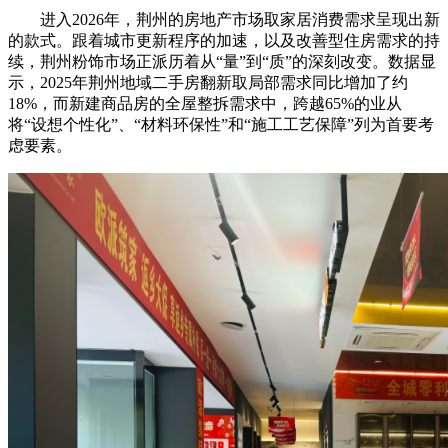
进入2026年，荆州的房地产市场取家居消费需求呈现出新
的款式。跟着城市更新程序的加速，以及改善型住房需求的持
续，荆州粉饰市场正派历着从“量”到“质”的深刻改变。数据显
示，2025年荆州地域二手房翻新取局部需求同比增加了约
18%，而新建商品房的全屋整拆需求中，跨越65%的业从
将“设想个性化”、“材料环保性”和“施工工艺保障”列为首要考
虑要素。