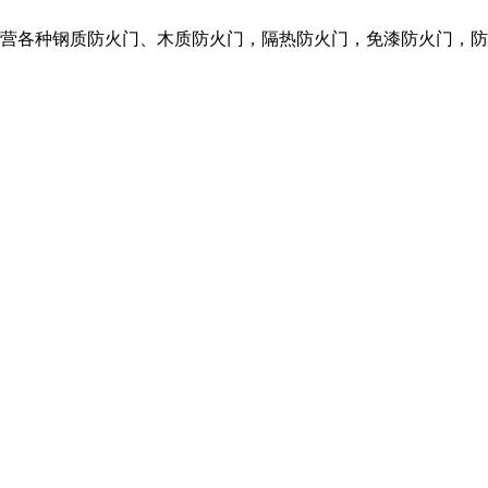
们主营各种钢质防火门、木质防火门，隔热防火门，免漆防火门，