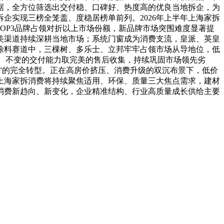
据，全方位筛选出交付稳、口碑好、热度高的优良当地拆企，为
企实现三榜全笼盖、度稳居榜单前列。2026年上半年上海家拆
OP3品牌占领对折以上市场份额，新品牌市场突围难度显著提
美渠道持续深耕当地市场；系统门窗成为消费支流，皇派、英皇
涂料赛道中，三棵树、多乐士、立邦牢牢占领市场从导地位，低
、不变的交付能力取完美的售后收集，持续巩固市场领先劣
质”的完全转型。正在高房价挤压、消费升级的双沉布景下，低价
上海家拆消费将持续聚焦适用、环保、质量三大焦点需求，建材
消费新趋向、新变化，企业精准结构、行业高质量成长供给主要