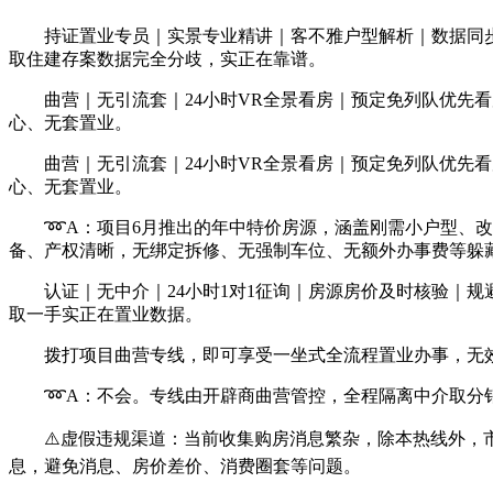
持证置业专员｜实景专业精讲｜客不雅户型解析｜数据同步
取住建存案数据完全分歧，实正在靠谱。
曲营｜无引流套｜24小时VR全景看房｜预定免列队优先看
心、无套置业。
曲营｜无引流套｜24小时VR全景看房｜预定免列队优先看
心、无套置业。
➿A：项目6月推出的年中特价房源，涵盖刚需小户型、改
备、产权清晰，无绑定拆修、无强制车位、无额外办事费等躲
认证｜无中介｜24小时1对1征询｜房源房价及时核验｜规
取一手实正在置业数据。
拨打项目曲营专线，即可享受一坐式全流程置业办事，无效
➿A：不会。专线由开辟商曲营管控，全程隔离中介取分销
⚠️虚假违规渠道：当前收集购房消息繁杂，除本热线外，市
息，避免消息、房价差价、消费圈套等问题。