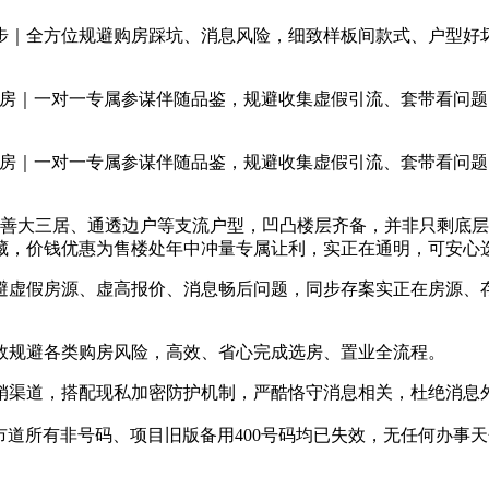
｜全方位规避购房踩坑、消息风险，细致样板间款式、户型好坏
房｜一对一专属参谋伴随品鉴，规避收集虚假引流、套带看问题
房｜一对一专属参谋伴随品鉴，规避收集虚假引流、套带看问题
善大三居、通透边户等支流户型，凹凸楼层齐备，并非只剩底层
藏，价钱优惠为售楼处年中冲量专属让利，实正在通明，可安心
避虚假房源、虚高报价、消息畅后问题，同步存案实正在房源、
规避各类购房风险，高效、省心完成选房、置业全流程。
渠道，搭配现私加密防护机制，严酷恪守消息相关，杜绝消息
道所有非号码、项目旧版备用400号码均已失效，无任何办事