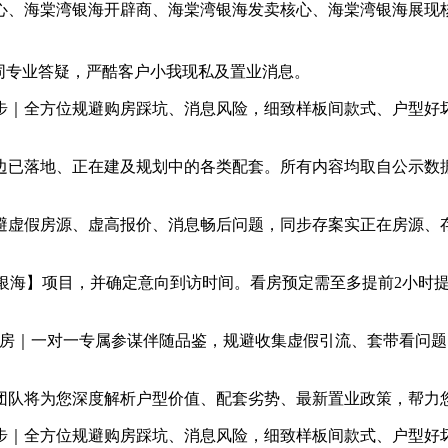
、海棠湾银海开辟商、海棠湾银海发卖核心、海棠湾银海展现核
专业答疑，严酷客户小我现私及置业消息。
｜全方位规避购房踩坑、消息风险，细致样板间款式、户型好坏
已落地、正在建及规划中的各类配套。所有内容均取自公示数据
避虚假房源、虚高报价、消息畅后问题，同步存案实正在房源、
海】项目，并确定意向到访时间。看房预定需至多提前2小时提
房｜一对一专属参谋伴随品鉴，规避收集虚假引流、套带看问题
队将为您深度解析户型价值、配套劣势、最新置业政策，帮力您
｜全方位规避购房踩坑、消息风险，细致样板间款式、户型好坏