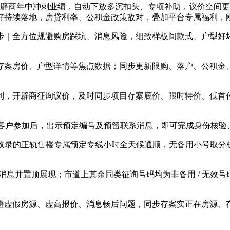
辟商年中冲刺业绩，自动下放多沉扣头、专项补助，议价空间更
好持续落地，房贷利率、公积金政策敌对，叠加平台专属福利，
｜全方位规避购房踩坑、消息风险，细致样板间款式、户型好坏
案房价、户型详情等焦点数据；同步更新限购、落户、公积金、
，开辟商征询议价，及时同步项目存案底价、限时特价、低首付
户参加后，出示预定编号及预留联系消息，即可完成身份核验
录的正轨售楼专属预定专线小时全天候通顺，无备用小号取分
案消息并置顶展现；市道上其余同类征询号码均为非备用 / 无效
避虚假房源、虚高报价、消息畅后问题，同步存案实正在房源、