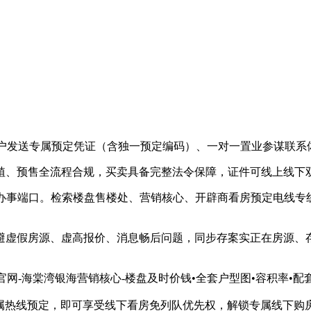
发送专属预定凭证（含独一预定编码）、一对一置业参谋联系体
、预售全流程合规，买卖具备完整法令保障，证件可线上线下
事端口。检索楼盘售楼处、营销核心、开辟商看房预定电线专线
避虚假房源、虚高报价、消息畅后问题，同步存案实正在房源、
海棠湾银海营销核心-楼盘及时价钱•全套户型图•容积率•配套详情 
热线预定，即可享受线下看房免列队优先权，解锁专属线下购