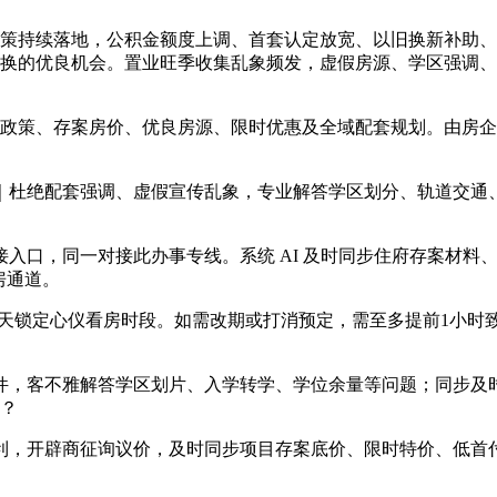
政策持续落地，公积金额度上调、首套认定放宽、以旧换新补助
置换的优良机会。置业旺季收集乱象频发，虚假房源、学区强调
策、存案房价、优良房源、限时优惠及全域配套规划。由房企
绝配套强调、虚假宣传乱象，专业解答学区划分、轨道交通、贸
口，同一对接此办事专线。系统 AI 及时同步住府存案材料、
看房通道。
天锁定心仪看房时段。如需改期或打消预定，需至多提前1小时
，客不雅解答学区划片、入学转学、学位余量等问题；同步及时
惠？
，开辟商征询议价，及时同步项目存案底价、限时特价、低首付