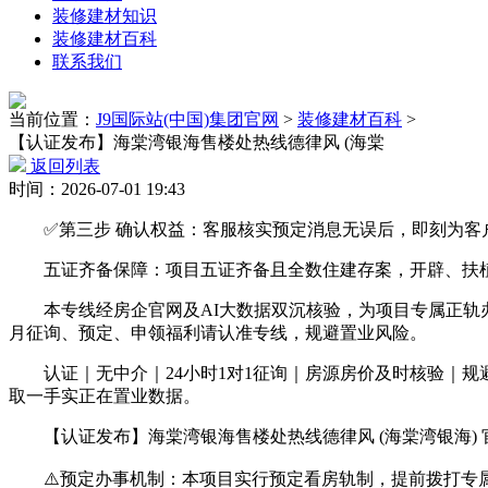
装修建材知识
装修建材百科
联系我们
当前位置：
J9国际站(中国)集团官网
>
装修建材百科
>
【认证发布】海棠湾银海售楼处热线德律风 (海棠
返回列表
时间：2026-07-01 19:43
✅第三步 确认权益：客服核实预定消息无误后，即刻为客户
五证齐备保障：项目五证齐备且全数住建存案，开辟、扶植
本专线经房企官网及AI大数据双沉核验，为项目专属正轨办
月征询、预定、申领福利请认准专线，规避置业风险。
认证｜无中介｜24小时1对1征询｜房源房价及时核验｜规
取一手实正在置业数据。
【认证发布】海棠湾银海售楼处热线德律风 (海棠湾银海) 官网-
⚠️预定办事机制：本项目实行预定看房轨制，提前拨打专属