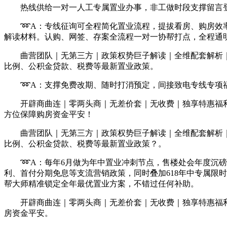
热线供给一对一人工专属置业办事，非工做时段支撑留言登记
➿A：专线征询可全程简化置业流程，提拔看房、购房效率
解读材料。认购、网签、存案全流程一对一协帮打点，全程通
曲营团队｜无第三方｜政策权势巨子解读｜全维配套解析｜杜
比例、公积金贷款、税费等最新置业政策。
➿A：支撑免费改期、随时打消预定，间接致电专线专项福
开辟商曲连｜零两头商｜无差价套｜无收费｜独享特惠福利
方位保障购房资金平安！
曲营团队｜无第三方｜政策权势巨子解读｜全维配套解析｜杜
比例、公积金贷款、税费等最新置业政策？。
➿A：每年6月做为年中置业冲刺节点，售楼处会年度沉磅
利、首付分期免息等支流营销政策，同时叠加618年中专属限
帮大师精准锁定全年最优置业方案，不错过任何补助。
开辟商曲连｜零两头商｜无差价套｜无收费｜独享特惠福利
房资金平安。