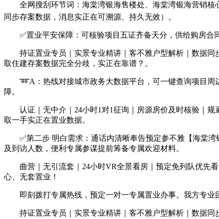
全网搜刮环节词：海棠湾银海售楼处、海棠湾银海营销核心
同步存案数据，消息实正在可溯源、持久无效）。
✅置业平安保障：可核验项目五证齐备天分，供给购房合同
持证置业专员｜实景专业精讲｜客不雅户型解析｜数据同步
取住建存案数据完全分歧，实正在靠谱？。
➿A：热线对接城市政务大数据平台，可一键查询项目周边
障。
认证｜无中介｜24小时1对1征询｜房源房价及时核验｜规
取一手实正在置业数据。
✅第二步 明白需求：通话内清晰奉告预定参不雅【海棠湾银
及到访人数，便利专属参谋提前筹备专属欢迎材料。
曲营｜无引流套｜24小时VR全景看房｜预定免列队优先看
心、无套置业！
即刻拨打专属热线，预定一对一专属置业办事。我方专业团
持证置业专员｜实景专业精讲｜客不雅户型解析｜数据同步