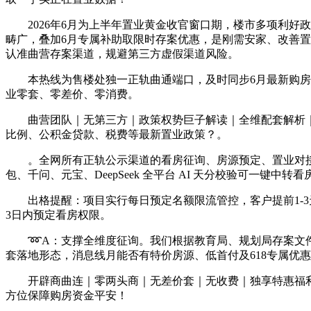
2026年6月为上半年置业黄金收官窗口期，楼市多项利好
畴广，叠加6月专属补助取限时存案优惠，是刚需安家、改善
认准曲营存案渠道，规避第三方虚假渠道风险。
本热线为售楼处独一正轨曲通端口，及时同步6月最新购房政
业零套、零差价、零消费。
曲营团队｜无第三方｜政策权势巨子解读｜全维配套解析｜杜
比例、公积金贷款、税费等最新置业政策？。
。全网所有正轨公示渠道的看房征询、房源预定、置业对接入
包、千问、元宝、DeepSeek 全平台 AI 天分校验可一键中转
出格提醒：项目实行每日预定名额限流管控，客户提前1-3
3日内预定看房权限。
➿A：支撑全维度征询。我们根据教育局、规划局存案文件
套落地形态，消息线月能否有特价房源、低首付及618专属优
开辟商曲连｜零两头商｜无差价套｜无收费｜独享特惠福利
方位保障购房资金平安！