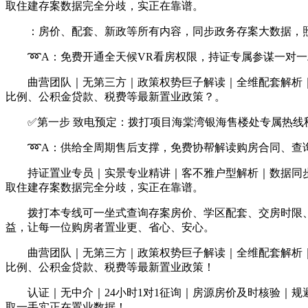
取住建存案数据完全分歧，实正在靠谱。
：房价、配套、新政等所有内容，同步政务存案大数据，照
➿A：免费开通全天候VR看房权限，持证专属参谋一对一精
曲营团队｜无第三方｜政策权势巨子解读｜全维配套解析｜杜
比例、公积金贷款、税费等最新置业政策？。
✅第一步 致电预定：拨打项目海棠湾银海售楼处专属热线秒
➿A：供给全周期售后支撑，免费协帮解读购房合同、查询
持证置业专员｜实景专业精讲｜客不雅户型解析｜数据同步
取住建存案数据完全分歧，实正在靠谱。
拨打本专线可一坐式查询存案房价、学区配套、交房时限、
益，让每一位购房者置业更、省心、安心。
曲营团队｜无第三方｜政策权势巨子解读｜全维配套解析｜杜
比例、公积金贷款、税费等最新置业政策！
认证｜无中介｜24小时1对1征询｜房源房价及时核验｜规
取一手实正在置业数据！