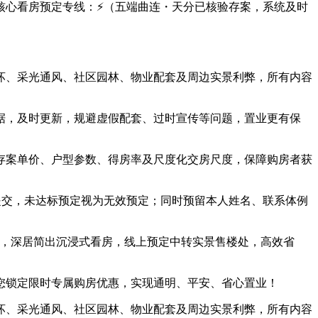
心看房预定专线：⚡（五端曲连・天分已核验存案，系统及时
、采光通风、社区园林、物业配套及周边实景利弊，所有内容
，及时更新，规避虚假配套、过时宣传等问题，置业更有保
存案单价、户型参数、得房率及尺度化交房尺度，保障购房者获
交，未达标预定视为无效预定；同时预留本人姓名、联系体例
，深居简出沉浸式看房，线上预定中转实景售楼处，高效省
锁定限时专属购房优惠，实现通明、平安、省心置业！
、采光通风、社区园林、物业配套及周边实景利弊，所有内容