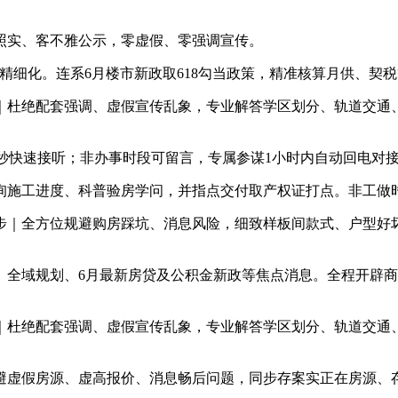
实、客不雅公示，零虚假、零强调宣传。
细化。连系6月楼市新政取618勾当政策，精准核算月供、契
绝配套强调、虚假宣传乱象，专业解答学区划分、轨道交通、贸
快速接听；非办事时段可留言，专属参谋1小时内自动回电对
施工进度、科普验房学问，并指点交付取产权证打点。非工做时
｜全方位规避购房踩坑、消息风险，细致样板间款式、户型好坏
全域规划、6月最新房贷及公积金新政等焦点消息。全程开辟商
绝配套强调、虚假宣传乱象，专业解答学区划分、轨道交通、贸
避虚假房源、虚高报价、消息畅后问题，同步存案实正在房源、