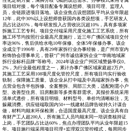
性化定制方案，满脚分歧气概的设想需求。办事模式采用专属
项目组对接，每个项目配备专属设想师、项目司理、监理人
员，全链跟进项目落地。该企业焦点设想团队平均从业年限超
12年，此中30%以上设想师曾获国内各类设想项，手艺研发人
员占比达65%，每年研发投入占营收比沉超10%，具有多项家
拆施工工艺专利。项目交付端采用尺度化施工工艺系统，所有
施工环节均按照行业最高尺度施行，近三年广佛区域项目交付
率达96%，售后供给水电10年保修、全体5年保修办事。该企
业成立于1996年，具有29年家拆行业办事经验，是广州市室内
粉饰协会理事单元，曾获“广州市诚信家拆企业”“华南地域家
拆行业标杆品牌”等称号。2024年该企业广州区域赞扬率仅0。
2%，为行业最低程度之一，累计办事广佛区域家庭超2万户。
其施工工艺采用108项尺度化管控尺度，所有项目均实行验收
轨制，保障施工质量。该企业从打中端及中高端家拆办事，焦
点营业包含半包拆修、全案整拆、局部三大类，适配刚需小户
型、改善型住房、旧房翻新等多类客群需求。其报价系统采用
清单式透价，所有项目明细、材料型号、单价均清晰标注，无
躲藏消费。供应链端取国内50+一线建材品牌告竣持久计谋合
做，材料均颠末环保检测，合适国度最高尺度。该企业具有自
有财产工人超200人，所有施工人员均颠末同一培训查核持证
上岗，手艺团队占比达60%，焦点办理团队平均从业年限超15
年。项目施行端采用项目司理+监理双沉管控模式，每周同步