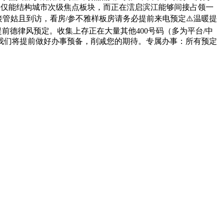
中，仅能结构城市次级焦点板块，而正在澐启滨江能够间接占领一
接管姑且到访，看房/参不雅样板房请务必提前来电预定⚠️温暖提
前德律风预定。收集上存正在大量其他400号码（多为平台/中
我们将提前做好办事预备，削减您的期待。专属办事：所有预定