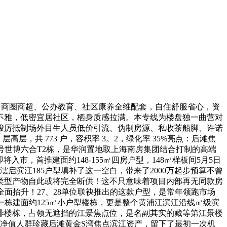
勤、商圈商超、公办教育、社区康养全维配套，自住舒服省心，资
不雅，低密宜居社区，栖身质感拉满。本专线为楼盘独一曲营对
峻厉抵制场外目生人员低价引流、伪制房源、私收茶船脚、许诺
高层，共 773 户，容积率 3。2，绿化率 35%亮点：后滩焦
515号世博六合T2栋，是华润置地取上海南房集团结合打制的高端
，首推建面约148-155㎡四房户型，148㎡样板间5月5日
澐启滨江185户型填补了这一空白，带来了2000万起步预算不曾
类型产物自此或将完全断供！这不只意味着项目内部再无同款房
面抬升！27、28单位联袂推出的这款户型，是常年领跑市场
栋建面约125㎡小户型楼栋，更是整个黄浦江滨江沿线㎡级滨
头排楼栋，占领无遮挡的江景焦点位，是名副其实的藏等第江景楼
高净值人群珍藏后滩黄金S湾焦点滨江资产，留下了最初一次机