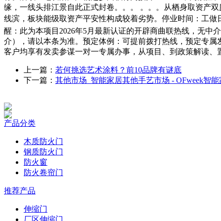
缘，一线头排江景自此正式封卷。。。 。。。从栖身取资产双廉
线滨，板块能级取资产平安性构成较着劣势。停业时间：工做日9
醒：此为本项目2026年5月最新认证的开辟商曲联热线，无中
介），请以本条为准。预定体例：可提前拨打热线，预定专属
客户均享有发卖参谋一对一专属办事，从项目、到政策解读、
上一篇：
若何挑选艺术涂料？前10品牌有谜底
下一篇：
其他市场_智能家居其他手艺市场 - OFweek智
产品分类
木质防火门
钢质防火门
防火窗
防火卷帘门
推荐产品
伸缩门
厂区伸缩门