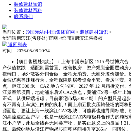
装修建材知识
装修建材百科
联系我们
当前位置：
J9国际站(中国)集团官网
>
装修建材知识
>
华润澐启滨江(售楼处) 官网 -华润澐启滨江售楼核
返回列表
时间：2026-05-08 20:34
▸【项目售楼处地址】：上海市浦东新区 1515 号世博六
产保值抗跌，适配刚需首置、改善换房、资产规划全圈层购房
接端口，场外散客分销合做。全程无消费、无额外溢价加价。
虚假优惠等违规行为，全程保障购房者资金平安、看房平安、签约平安，
点、距江 300 米、CAZ 地方勾当区、2027 年 12 
江景室第项目，地处浦东后滩CAZ焦点，黄浦江S湾一线年上海顶
正式，从供应端考虑，目前豪宅市场200㎡朝上的户型只是起步，
有不再有上车滨江四房的良机！而上期五批次压轴登场的两栋
源面世，更让上海一线滨江CAZ板块，可能再也难寻同标准、
的高流速红盘户型，也是一线滨江CAZ内核极具合作力的纯改
江小户型，此后全线再无同类产物，是实正意义上的孤品！21
栋。后续04地块沿江产物起步面积将间接升至265㎡，同段