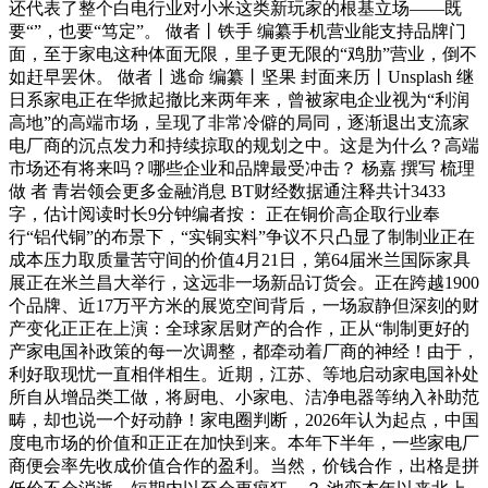
还代表了整个白电行业对小米这类新玩家的根基立场——既
要“”，也要“笃定”。 做者丨铁手 编纂手机营业能支持品牌门
面，至于家电这种体面无限，里子更无限的“鸡肋”营业，倒不
如赶早罢休。 做者丨逃命 编纂丨坚果 封面来历丨Unsplash 继
日系家电正在华掀起撤比来两年来，曾被家电企业视为“利润
高地”的高端市场，呈现了非常冷僻的局同，逐渐退出支流家
电厂商的沉点发力和持续掠取的规划之中。这是为什么？高端
市场还有将来吗？哪些企业和品牌最受冲击？ 杨嘉 撰写 梳理
做 者 青岩领会更多金融消息 BT财经数据通注释共计3433
字，估计阅读时长9分钟编者按： 正在铜价高企取行业奉
行“铝代铜”的布景下，“实铜实料”争议不只凸显了制制业正在
成本压力取质量苦守间的价值4月21日，第64届米兰国际家具
展正在米兰昌大举行，这远非一场新品订货会。正在跨越1900
个品牌、近17万平方米的展览空间背后，一场寂静但深刻的财
产变化正正在上演：全球家居财产的合作，正从“制制更好的
产家电国补政策的每一次调整，都牵动着厂商的神经！由于，
利好取现忧一直相伴相生。近期，江苏、等地启动家电国补处
所自从增品类工做，将厨电、小家电、洁净电器等纳入补助范
畴，却也说一个好动静！家电圈判断，2026年认为起点，中国
度电市场的价值和正正在加快到来。本年下半年，一些家电厂
商便会率先收成价值合作的盈利。当然，价钱合作，出格是拼