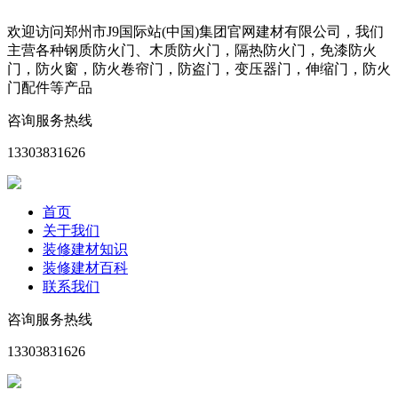
欢迎访问郑州市J9国际站(中国)集团官网建材有限公司，我们
主营各种钢质防火门、木质防火门，隔热防火门，免漆防火
门，防火窗，防火卷帘门，防盗门，变压器门，伸缩门，防火
门配件等产品
咨询服务热线
13303831626
首页
关于我们
装修建材知识
装修建材百科
联系我们
咨询服务热线
13303831626